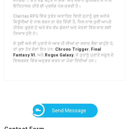
ਮੰਨਗੇਗਾ। ਇਹ ਖੇਡ ਬਹੁਤ ਨਾਇਕਾਂ ਅਤੇ ਸਥਾਨ ਉਪਲਬਧ ਦੇ ਨਾਲ
ਇਤਿਹਾਸਕ ਹੀਰੋ ਦੀ ਪ੍ਰਸੰਗ ਪੇਸ਼ ਕਰਦੀ ਹੈ।
Claritas RPG ਵਿੱਚ ਤੁਰੰਤ ਅਧਾਰਿਤ ਵਿਧੀ ਤੁਹਾਨੂੰ ਕੁਝ ਅਨੋਖੇ
ਵਿਰੂੱਧੀਆਂ ਦੇ ਨਾਲ ਲੜਨ ਦਾ ਚੋਣ ਦਿੰਦੀ ਹੈ, ਜਿਸ ਨਾਲ ਤੁਸੀਂ ਆਪਣੇ
ਹੀਰੋਜ਼: ਚੁਣਦੇ ਹੋ ਅਤੇ ਵੱਖ ਵੱਖ ਡੰਜਨਾਂ ਅਤੇ ਖੇਤਰਾਂ ਵਿੱਚ ਜਾਣ ਲਈ
ਤਿਆਰ ਹੁੰਦੇ ਹੋ।
ਜੇ ਤੁਸੀਂ ਅਜੇ ਵੀ ਪੁਰਾਣੇ ਜੇ ਆਰ ਪੀ ਜੀਆਂ ਦਾ ਸਵਾਦ ਲੈਣਾ ਚਾਹੁੰਦੇ ਹੋ,
ਤਾਂ ਕੁਝ ਹੋਰ ਚੋਣਾਂ ਇਹ ਹਨ:
Chrono Trigger
,
Final
Fantasy VI
, ਅਤੇ
Rogue Galaxy
, ਜੋ ਤੁਹਾਨੂੰ ਪੁਰਾਣੇ ਸਕੂਲ ਦੇ
ਵਿਲਕਸ਼ਣ ਵਿੱਚ ਅਨੁਭਵ ਕਰਨ ਦਾ ਮੌਕਾ ਦਿੰਦੀਆਂ ਹਨ।
Send Message
Contact Form