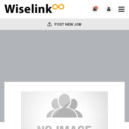
0
POST NEW JOB