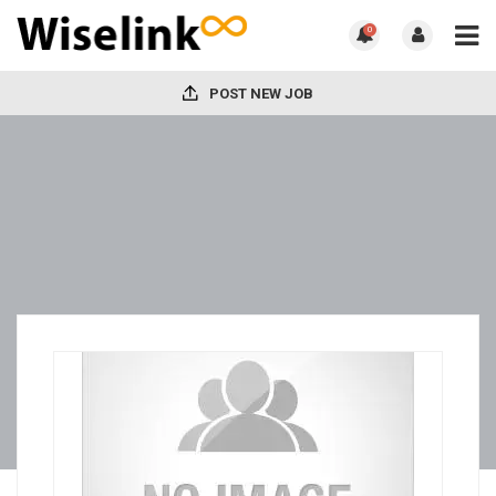
0
POST NEW JOB