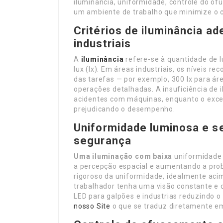
iluminância, uniformidade, controle do o
um ambiente de trabalho que minimize o ca
Critérios de iluminância a
industriais
A
iluminância
refere-se à quantidade de l
lux (lx). Em áreas industriais, os níveis
das tarefas — por exemplo, 300 lx para á
operações detalhadas. A insuficiência de i
acidentes com máquinas, enquanto o exce
prejudicando o desempenho.
Uniformidade luminosa e se
segurança
Uma iluminação com baixa
uniformidade c
a percepção espacial e aumentando a proba
rigoroso da uniformidade, idealmente aci
trabalhador tenha uma visão constante e c
LED para galpões e industrias reduzindo 
nosso Site
o que se traduz diretamente em