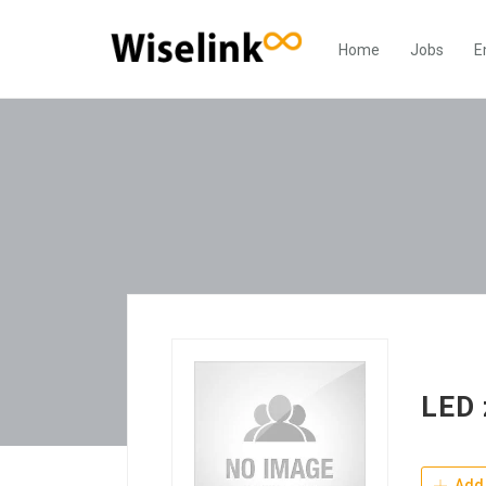
Home
Jobs
E
LED 
Add 