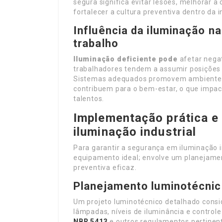
segura significa evitar lesões, melhorar
fortalecer a cultura preventiva dentro da i
Influência da iluminação n
trabalho
Iluminação deficiente pode
afetar negat
trabalhadores tendem a assumir posições 
Sistemas adequados promovem ambientes m
contribuem para o bem-estar, o que impac
talentos.
Implementação prática e
iluminação industrial
Para garantir a segurança em iluminação i
equipamento ideal; envolve um planejamen
preventiva eficaz.
Planejamento luminotécnic
Um projeto luminotécnico detalhado conside
lâmpadas, níveis de iluminância e contr
NBR 5413
e outros regulamentos pertinent