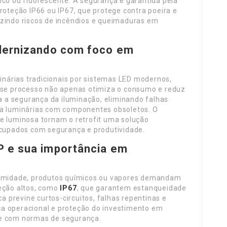
ico ou fluorescente. A segurança é garantida pela
roteção IP66 ou IP67, que protege contra poeira e
uzindo riscos de incêndios e queimaduras em
odernizando com foco em
minárias tradicionais por sistemas LED modernos,
Esse processo não apenas otimiza o consumo e reduz
 a segurança da iluminação, eliminando falhas
 a luminárias com componentes obsoletos. O
de luminosa tornam o retrofit uma solução
eocupados com segurança e produtividade.
P e sua importância em
, umidade, produtos químicos ou vapores demandam
teção altos, como
IP67
, que garantem estanqueidade
ca previne curtos-circuitos, falhas repentinas e
a operacional e proteção do investimento em
de com normas de segurança.