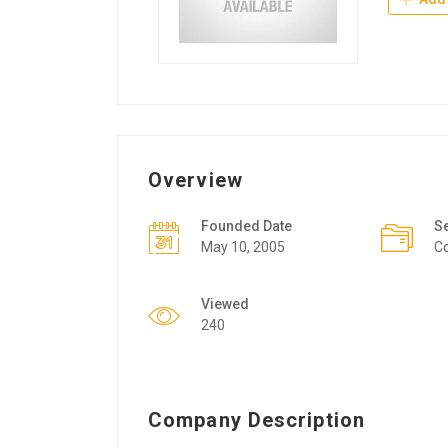
Overview
Founded Date
S
May 10, 2005
Co
Viewed
240
Company Description