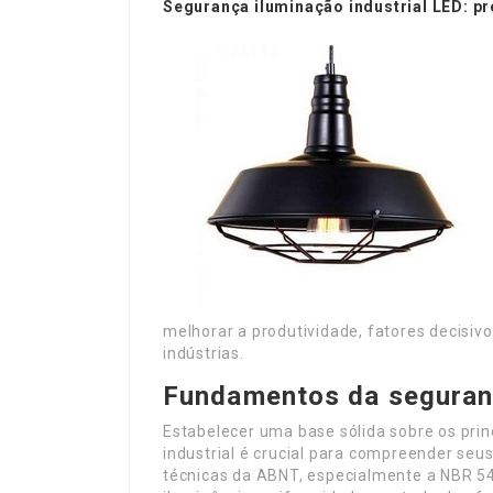
Segurança iluminação industrial LED: pr
melhorar a produtividade, fatores decisiv
indústrias.
Fundamentos da seguranç
Estabelecer uma base sólida sobre os pri
industrial é crucial para compreender seu
técnicas da ABNT, especialmente a NBR 54