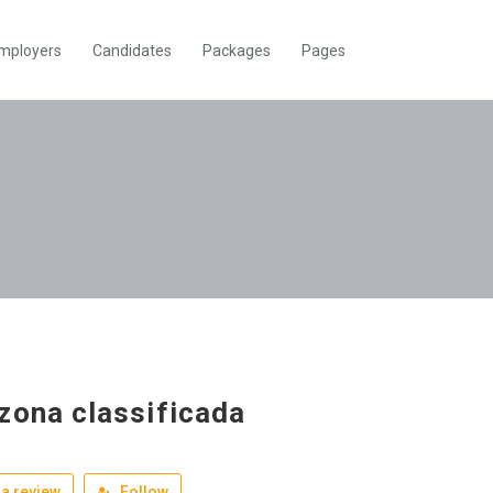
mployers
Candidates
Packages
Pages
zona classificada
a review
Follow