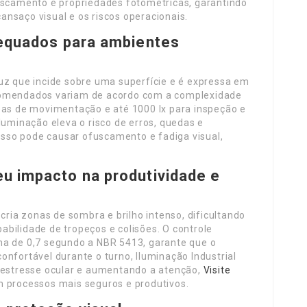
fuscamento e propriedades fotométricas, garantindo
nsaço visual e os riscos operacionais.
dequados para ambientes
uz que incide sobre uma superfície e é expressa em
 recomendados variam de acordo com a complexidade
reas de movimentação e até 1000 lx para inspeção e
luminação eleva o risco de erros, quedas e
sso pode causar ofuscamento e fadiga visual,
u impacto na produtividade e
ria zonas de sombra e brilho intenso, dificultando
bilidade de tropeços e colisões. O controle
ma de 0,7 segundo a NBR 5413, garante que o
onfortável durante o turno, Iluminação Industrial
o estresse ocular e aumentando a atenção,
Visite
 processos mais seguros e produtivos.