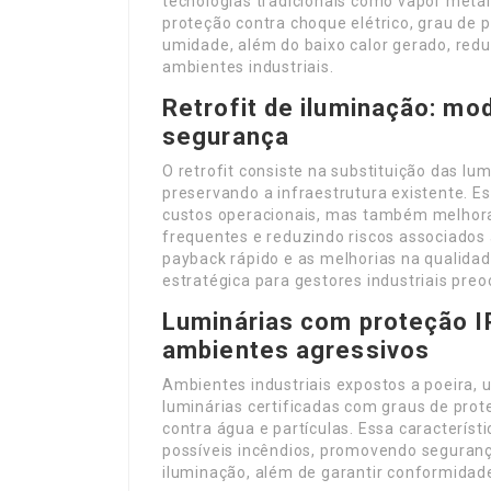
tecnologias tradicionais como vapor metál
proteção contra choque elétrico, grau de p
umidade, além do baixo calor gerado, red
ambientes industriais.
Retrofit de iluminação: m
segurança
O retrofit consiste na substituição das lu
preservando a infraestrutura existente. 
custos operacionais, mas também melhora
frequentes e reduzindo riscos associados
payback rápido e as melhorias na qualida
estratégica para gestores industriais pr
Luminárias com proteção I
ambientes agressivos
Ambientes industriais expostos a poeira
luminárias certificadas com graus de pro
contra água e partículas. Essa característi
possíveis incêndios, promovendo seguranç
iluminação, além de garantir conformida