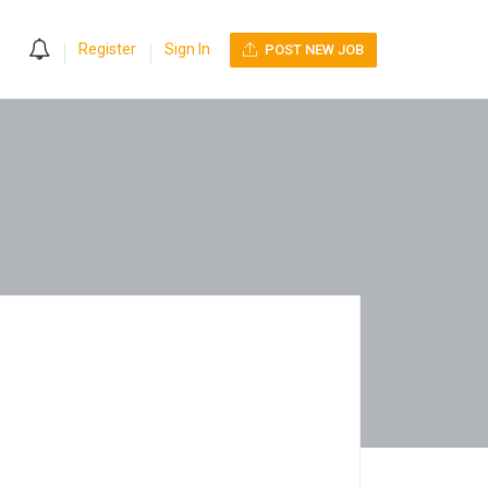
0
Register
Sign In
POST NEW JOB