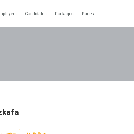
mployers
Candidates
Packages
Pages
zzkafa
a review
Follow