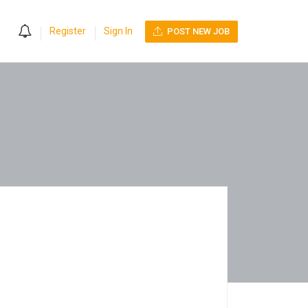
0
Register
Sign In
POST NEW JOB