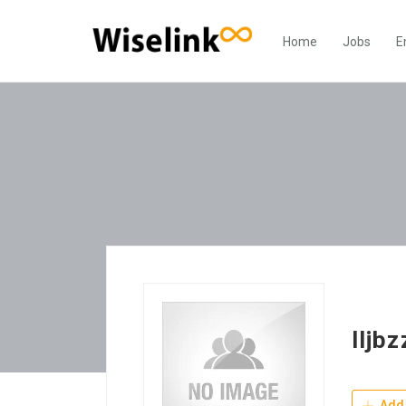
Home
Jobs
E
lljb
Add 