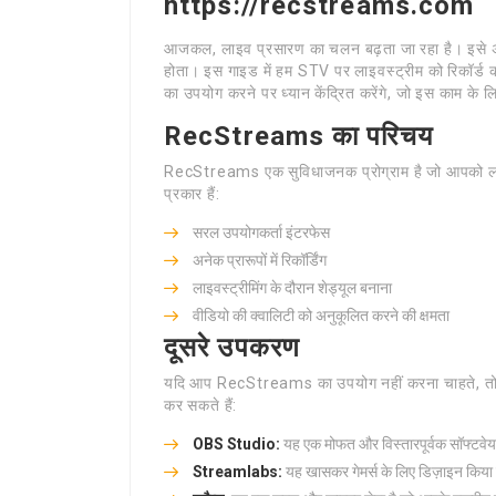
https://recstreams.com
आजकल, लाइव प्रसारण का चलन बढ़ता जा रहा है। इसे अ
होता। इस गाइड में हम STV पर लाइवस्ट्रीम को रिकॉर
का उपयोग करने पर ध्यान केंद्रित करेंगे, जो इस काम क
RecStreams का परिचय
RecStreams एक सुविधाजनक प्रोग्राम है जो आपको लाइव
प्रकार हैं:
सरल उपयोगकर्ता इंटरफेस
अनेक प्रारूपों में रिकॉर्डिंग
लाइवस्ट्रीमिंग के दौरान शेड्यूल बनाना
वीडियो की क्वालिटी को अनुकूलित करने की क्षमता
दूसरे उपकरण
यदि आप RecStreams का उपयोग नहीं करना चाहते, तो कुछ अ
कर सकते हैं:
OBS Studio:
यह एक मोफत और विस्तारपूर्वक सॉफ्टवेयर ह
Streamlabs:
यह खासकर गेमर्स के लिए डिज़ाइन किया गय