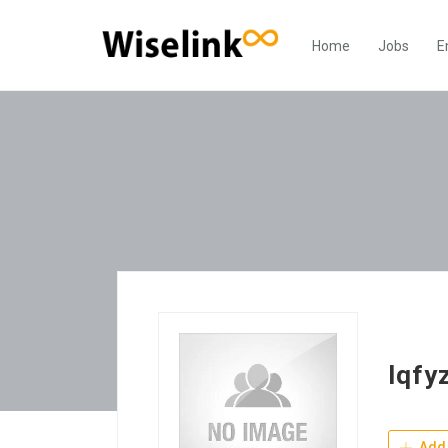
Home
Jobs
E
lqfy
Add 