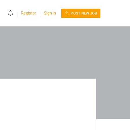
0
Register
Sign In
POST NEW JOB