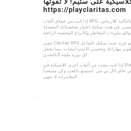
اسيكية على ستيم! لا تفوتها:
https://playclaritas.com
إذا كنت من عشاق ألعاب RPG، فبالتأكيد كلاريتاس RPG تعتبر الخيار المثالي لك. تجمع هذه اللعبة بين آلية
تُنسى. في هذه، يمكنك اختيار شخصياتك المفضلة
تتميز Claritas RPG بأسلوب فن تقليدي وإبداعي، ينقل بطريقة رائعة إلى عالم فريد حيث يمكنك التفاعل
وير مهاراتك وتحسين الاستراتيجيات، مما يجعل
كل دورة مليئة $بالتحدي.
إذا كنت تبحث عن ألعاب أخرى كلاسيكية في Steam، فلا تنسَ تجربة الألعاب التالية: Diablo II، فانتازي
في عالم الأر بي جي. استمتع باللعب وكن مستعداً
لمغامرات لا تنتهي!