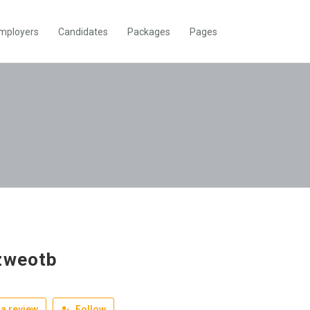
mployers
Candidates
Packages
Pages
zweotb
a review
Follow