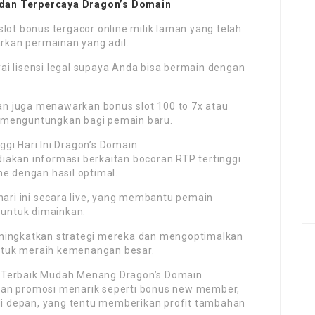
 dan Terpercaya Dragon’s Domain
 slot bonus tergacor online milik laman yang telah
kan permainan yang adil.
ai lisensi legal supaya Anda bisa bermain dengan
n juga menawarkan bonus slot 100 to 7x atau
 menguntungkan bagi pemain baru.
gi Hari Ini Dragon’s Domain
iakan informasi berkaitan bocoran RTP tertinggi
me dengan hasil optimal.
 hari ini secara live, yang membantu pemain
untuk dimainkan.
eningkatkan strategi mereka dan mengoptimalkan
ntuk meraih kemenangan besar.
e Terbaik Mudah Menang Dragon’s Domain
kan promosi menarik seperti bonus new member,
 di depan, yang tentu memberikan profit tambahan