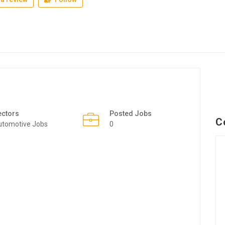
ectors
Posted Jobs
C
utomotive Jobs
0