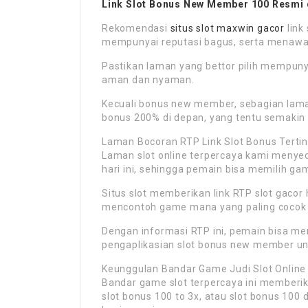
Link Slot Bonus New Member 100 Resmi
Rekomendasi
situs slot maxwin gacor
link
mempunyai reputasi bagus, serta menawar
Pastikan laman yang bettor pilih mempuny
aman dan nyaman.
Kecuali bonus new member, sebagian lama
bonus 200% di depan, yang tentu semakin
Laman Bocoran RTP Link Slot Bonus Terting
Laman slot online terpercaya kami menyed
hari ini, sehingga pemain bisa memilih ga
Situs slot memberikan link RTP slot gacor
mencontoh game mana yang paling cocok 
Dengan informasi RTP ini, pemain bisa m
pengaplikasian slot bonus new member u
Keunggulan Bandar Game Judi Slot Onlin
Bandar game slot terpercaya ini memberi
slot bonus 100 to 3x, atau slot bonus 100