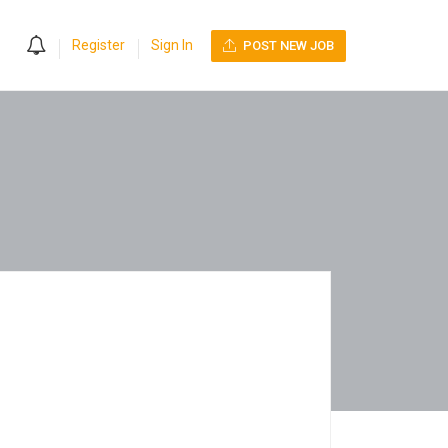
0
Register
Sign In
POST NEW JOB