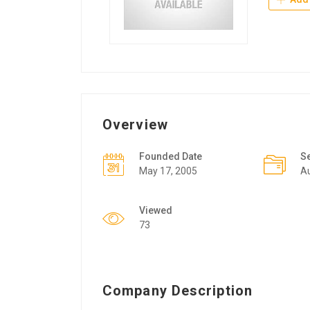
Overview
Founded Date
S
May 17, 2005
A
Viewed
73
Company Description