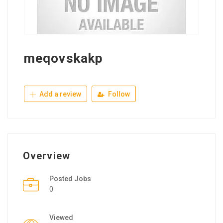
meqovskakp
Add a review
Follow
Overview
Posted Jobs
0
Viewed