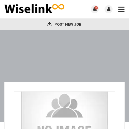
0
POST NEW JOB