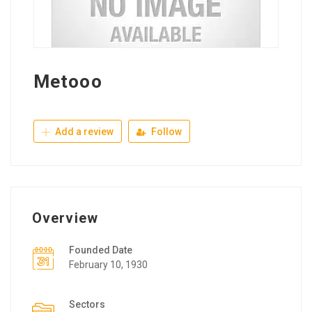
Metooo
Add a review
Follow
Overview
Founded Date
February 10, 1930
Sectors