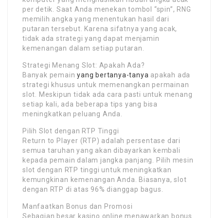
per detik. Saat Anda menekan tombol “spin”, RNG
memilih angka yang menentukan hasil dari
putaran tersebut. Karena sifatnya yang acak,
tidak ada strategi yang dapat menjamin
kemenangan dalam setiap putaran.
Strategi Menang Slot: Apakah Ada?
Banyak pemain
yang bertanya-tanya
apakah ada
strategi khusus untuk memenangkan permainan
slot. Meskipun tidak ada cara pasti untuk menang
setiap kali, ada beberapa tips yang bisa
meningkatkan peluang Anda.
Pilih Slot dengan RTP Tinggi
Return to Player (RTP) adalah persentase dari
semua taruhan yang akan dibayarkan kembali
kepada pemain dalam jangka panjang. Pilih mesin
slot dengan RTP tinggi untuk meningkatkan
kemungkinan kemenangan Anda. Biasanya, slot
dengan RTP di atas 96% dianggap bagus.
Manfaatkan Bonus dan Promosi
Sebagian besar kasino online menawarkan bonus