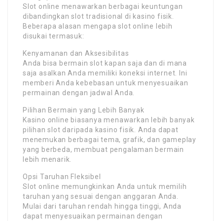
Slot online menawarkan berbagai keuntungan
dibandingkan slot tradisional di kasino fisik.
Beberapa alasan mengapa slot online lebih
disukai termasuk:
Kenyamanan dan Aksesibilitas
Anda bisa bermain slot kapan saja dan di mana
saja asalkan Anda memiliki koneksi internet. Ini
memberi Anda kebebasan untuk menyesuaikan
permainan dengan jadwal Anda.
Pilihan Bermain yang Lebih Banyak
Kasino online biasanya menawarkan lebih banyak
pilihan slot daripada kasino fisik. Anda dapat
menemukan berbagai tema, grafik, dan gameplay
yang berbeda, membuat pengalaman bermain
lebih menarik.
Opsi Taruhan Fleksibel
Slot online memungkinkan Anda untuk memilih
taruhan yang sesuai dengan anggaran Anda.
Mulai dari taruhan rendah hingga tinggi, Anda
dapat menyesuaikan permainan dengan