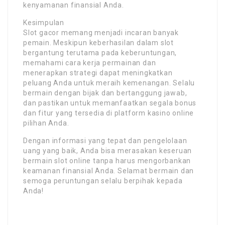
kenyamanan finansial Anda.
Kesimpulan
Slot gacor memang menjadi incaran banyak
pemain. Meskipun keberhasilan dalam slot
bergantung terutama pada keberuntungan,
memahami cara kerja permainan dan
menerapkan strategi dapat meningkatkan
peluang Anda untuk meraih kemenangan. Selalu
bermain dengan bijak dan bertanggung jawab,
dan pastikan untuk memanfaatkan segala bonus
dan fitur yang tersedia di platform kasino online
pilihan Anda.
Dengan informasi yang tepat dan pengelolaan
uang yang baik, Anda bisa merasakan keseruan
bermain slot online tanpa harus mengorbankan
keamanan finansial Anda. Selamat bermain dan
semoga peruntungan selalu berpihak kepada
Anda!