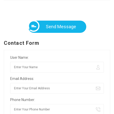
Send Message
Contact Form
User Name:
Email Address:
Phone Number: