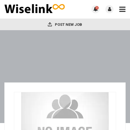
0
POST NEW JOB