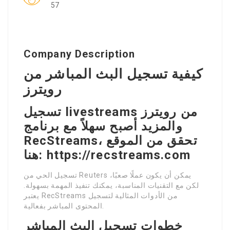
57
Company Description
كيفية تسجيل البث المباشر من
رويترز
تسجيل livestreams من رويترز
والمزيد أصبح سهلاً مع برنامج
RecStreams، تحقق من الموقع
هنا: https://recstreams.com
تسجيل الحي من Reuters يمكن أن يكون عملًا صعبًا،
لكن مع التقنيات المناسبة، يمكنك تنفيذ المهمة بسهولة.
يعتبر RecStreams من الأدوات المثالية لتسجيل
المحتوى المباشر بفعالية.
خطوات تسجيل البث المباشر