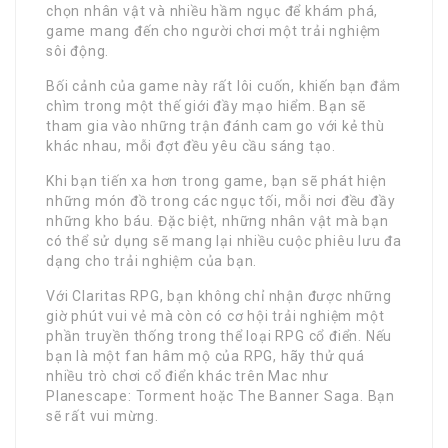
chọn nhân vật và nhiều hầm ngục để khám phá,
game mang đến cho người chơi một trải nghiệm
sôi động.
Bối cảnh của game này rất lôi cuốn, khiến bạn đắm
chìm trong một thế giới đầy mạo hiểm. Bạn sẽ
tham gia vào những trận đánh cam go với kẻ thù
khác nhau, mỗi đợt đều yêu cầu sáng tạo.
Khi bạn tiến xa hơn trong game, bạn sẽ phát hiện
những món đồ trong các ngục tối, mỗi nơi đều đầy
những kho báu. Đặc biệt, những nhân vật mà bạn
có thể sử dụng sẽ mang lại nhiều cuộc phiêu lưu đa
dạng cho trải nghiệm của bạn.
Với Claritas RPG, bạn không chỉ nhận được những
giờ phút vui vẻ mà còn có cơ hội trải nghiệm một
phần truyền thống trong thể loại RPG cổ điển. Nếu
bạn là một fan hâm mộ của RPG, hãy thử quá
nhiều trò chơi cổ điển khác trên Mac như
Planescape: Torment hoặc The Banner Saga. Bạn
sẽ rất vui mừng.