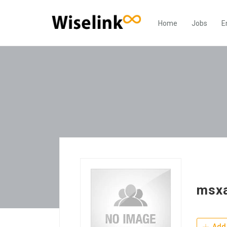
Home
Jobs
E
msx
Add 