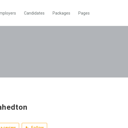
mployers
Candidates
Packages
Pages
ahedton
a review
Follow