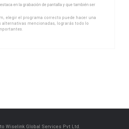
destaca en la grabación de pantalla y que también ser
am, elegir el programa correcto puede hacer una
s alternativas mencionadas, lograrás todo lo
mportantes.
to Wiselink Global Services Pvt Ltd.