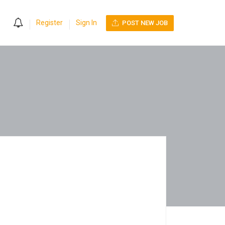
0
Register
Sign In
POST NEW JOB