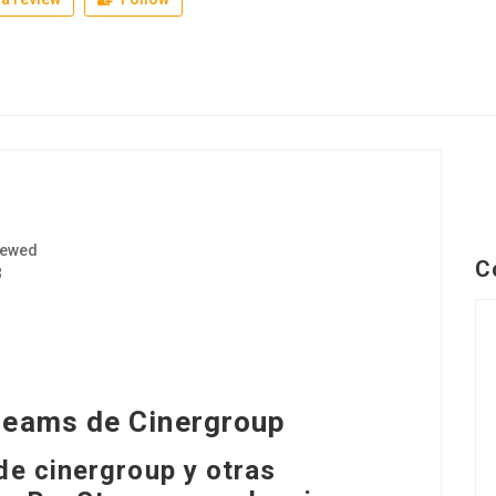
iewed
C
3
treams de Cinergroup
de cinergroup y otras