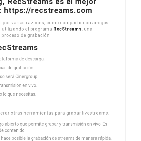
g, RecStreams es el mejor
: https://recstreams.com
il por varias razones, como compartir con amigos.
o utilizando el programa
RecStreams
, una
l proceso de grabación.
RecStreams
lataforma de descarga.
cias de grabación.
aso será Cinergroup.
ansmisión en vivo.
o lo que necesitas.
rar otras herramientas para grabar livestreams:
go abierto que permite grabar y transmisión en vivo. Es
de contenido.
py hace posible la grabación de streams de manera rápida.