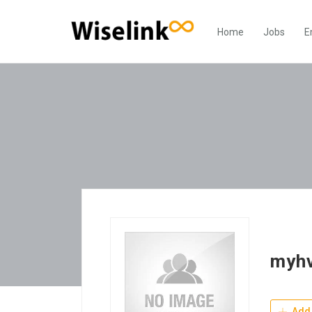
Home
Jobs
E
myh
Add 