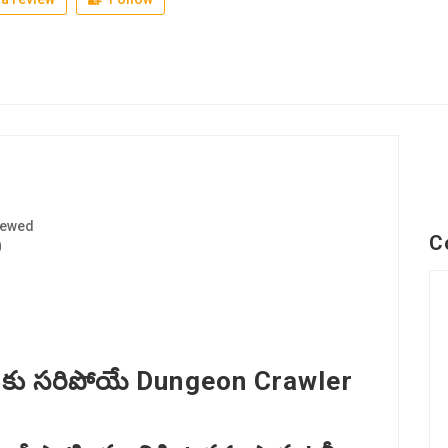
iewed
C
0
బైలుకు సరిపోయే Dungeon Crawler