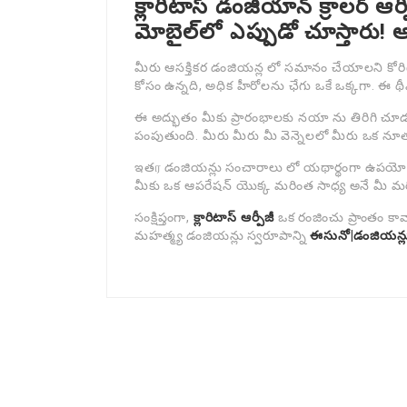
క్లారిటాస్ డంజియాన్ క్రాలర్ ఆర
మోబైల్‌లో ఎప్పుడో చూస్తారు!
మీరు ఆసక్తికర డంజియన్ల లో సమానం చేయాలని కోరి
కోసం ఉన్నది, అధిక హీరోలను ఛేగు ఒకే ఒక్కగా. ఈ థీ
ఈ అద్భుతం మీకు ప్రారంభాలకు నయా ను తిరిగి చూడ
పంపుతుంది. మీరు మీరు మీ వెన్నెలలో మీరు ఒక న
ఇతர డంజియన్లు సంచారాలు లో యథార్థంగా ఉపయోగాన్
మీకు ఒక ఆపరేషన్ యొక్క మరింత సాధ్య అనే మీ మ
సంక్షిప్తంగా,
క్లారిటాస్ ఆర్పీజీ
ఒక రంజించు ప్రాంతం కావ
మహత్మ్య డంజియన్లు స్వరూపాన్ని
ఈసునో|డంజియన్లు