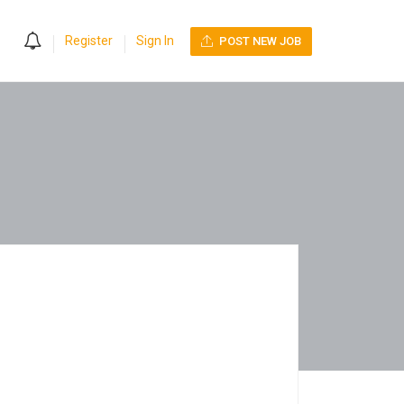
0
Register
Sign In
POST NEW JOB