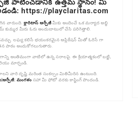
్పీజీ పాటించడానికి ఉత్తమ స్థానం! మీ
 ఆడండి: https://playclaritas.com
గిన వారుంది.
క్లారిటాస్ ఆర్పీజీ
మీకు అందించే ఒక మర్యాద అబ్ధి
మ్ కుమ్మర మీరు ఓరు అందుబాటులో చేసి పరిగెత్తాలి.
వచ్చు. లఘ్య కలిసే భయంకరమైన ఆప్లికేషన్ మీతో ఓరిసే గా
ూతన పాఠం అందుకోగలుగుతారు.
ని అంతిమంగా వాటిలో ఉన్న సరాలపై. ఈ క్రియాత్మకంలో బట్టి,
రియు మార్చండి.
ాలని వారి దృష్టి మరింత సంకల్పం మితిమీరిన ఉంటుంది.
|ఆర్పీజీ: మంగళం
సహా మీ ఫోటో వరకు కాస్టింగ్ పొందండి.