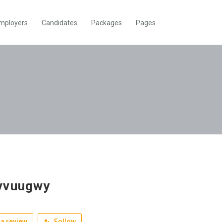
mployers
Candidates
Packages
Pages
vvuugwy
a review
Follow