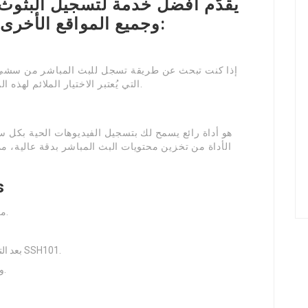
المقالة دليل بسيط عن أداة RecStreams، التي يُعتبر الاختيار الملائم لهذه المهمة.
الأداة من تخزين محتويات البث المباشر بدقة عالية، مما 
كي
اعمل على تحميل RecStreams من المصدر الموثوق.
بعد التثبيت، افتح البرنامج وحدد خيار تسجيل الدايركت من SSH101.
قم بإدخال عنوان SSH وتأكد من تجهيزه بشكل صحيح.