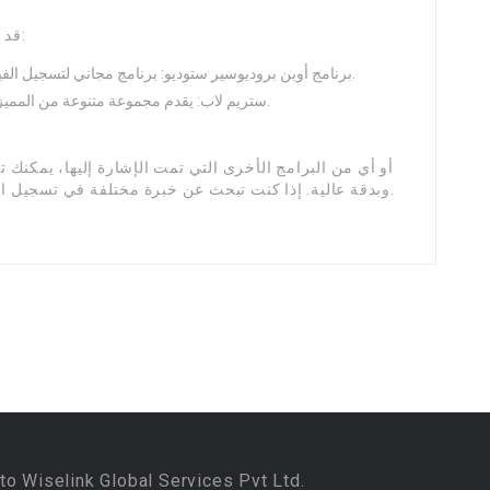
قد تجد عددًا من البرامج الأخرى المفيدة كذلك، مثل:
برنامج أوبن بروديوسير ستوديو: برنامج مجاني لتسجيل الفيديو والبث المباشر، يتميز بواجهة سهلة الاستخدام.
ستريم لاب: يقدم مجموعة متنوعة من المميزات لتسجيل البث المباشر مع الكثير من الإضافات.
وبدقة عالية. إذا كنت تبحث عن خبرة مختلفة في تسجيل المحتوى، فلا تتردد في تجربة هذه والاستفادة منها.
to Wiselink Global Services Pvt Ltd.