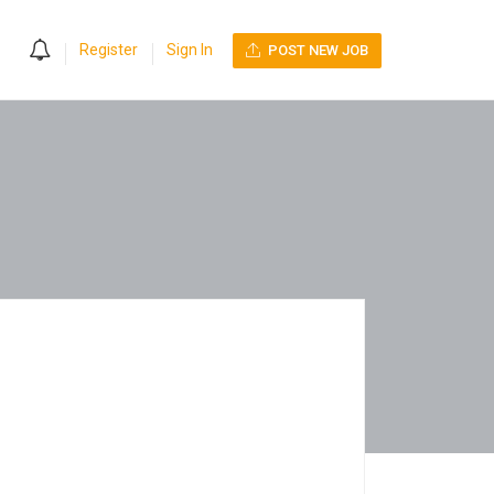
0
Register
Sign In
POST NEW JOB