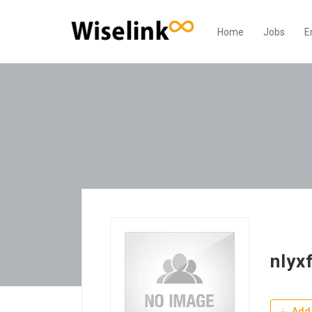
Home
Jobs
E
nlyxf
Add 