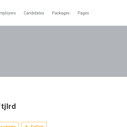
mployers
Candidates
Packages
Pages
tjlrd
a review
Follow