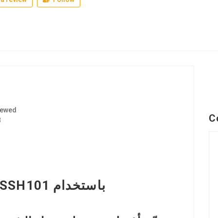
iewed
C
3