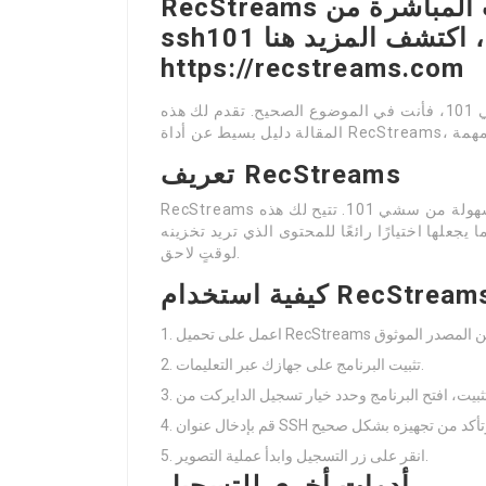
RecStreams يقدّم أفضل خدمة لتسجيل البثوث المباشرة من
ssh101 وجميع المواقع الأخرى، اكتشف المزيد هنا:
https://recstreams.com
إذا كنت تبحث عن طريقة تسجل للبث المباشر من سشي 101، فأنت في الموضوع الصحيح. تقدم لك هذه
تعريف RecStreams
RecStreams هو أداة رائع يسمح لك بتسجيل الفيديوهات الحية بكل سهولة من سشي 101. تتيح لك هذه
يجعلها اختيارًا رائعًا للمحتوى الذي تريد تخزينه
لوقتٍ لاحق.
فية استخدام RecStreams
تثبيت البرنامج على جهازك عبر التعليمات.
انقر على زر التسجيل وابدأ عملية التصوير.