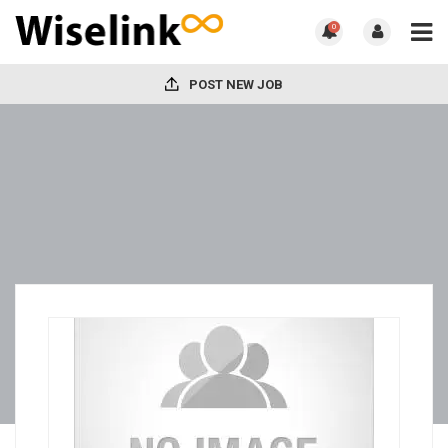
0
POST NEW JOB