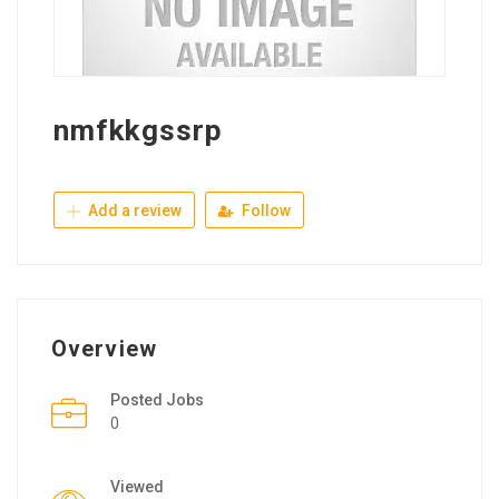
nmfkkgssrp
Add a review
Follow
Overview
Posted Jobs
0
Viewed