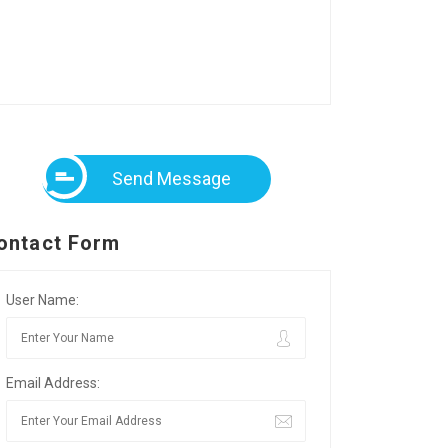
Send Message
ontact Form
User Name:
Email Address: