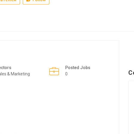
ectors
Posted Jobs
C
les & Marketing
0