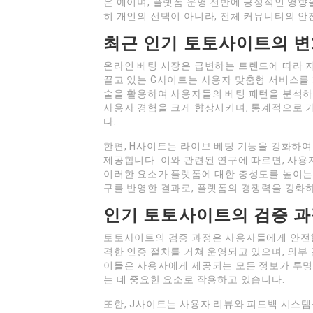
은 예이며, 플랫폼 운영 전반에 긍정적인 영향
히 개인의 선택이 아니라, 전체 커뮤니티의 안
최근 인기 토토사이트의 
온라인 베팅 시장은 급변하는 트렌드에 따라 지
끌고 있는 G사이트는 사용자 맞춤형 서비스를
술을 활용하여 사용자들의 베팅 패턴을 분석하
사용자 경험을 크게 향상시키며, 통계적으로 
다.
한편, H사이트는 라이브 베팅 기능을 강화하
제공합니다. 이와 관련된 연구에 따르면, 사용자
이러한 요소가 플랫폼에 대한 충성도를 높이는 
구를 반영한 결과로, 플랫폼의 경쟁력을 강화하
인기 토토사이트의 검증 
토토사이트의 검증 과정은 사용자들에게 안전한
격한 인증 절차를 거쳐 운영되고 있으며, 외부
이들은 사용자에게 제공되는 모든 정보가 투명
는 데 중요한 요소로 작용하고 있습니다.
또한, J사이트는 사용자 리뷰와 피드백 시스