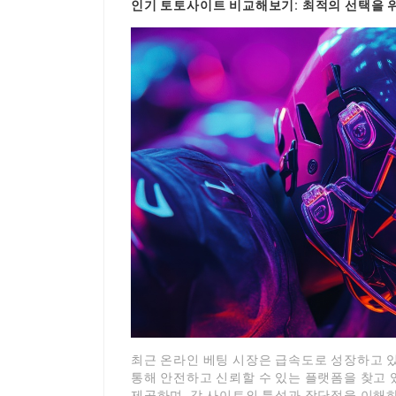
인기 토토사이트 비교해보기: 최적의 선택을 
최근 온라인 베팅 시장은 급속도로 성장하고 
통해 안전하고 신뢰할 수 있는 플랫폼을 찾고
제공하며, 각 사이트의 특성과 장단점을 이해하