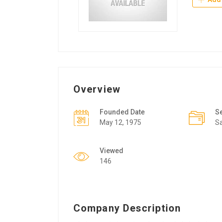
Overview
Founded Date
S
May 12, 1975
Sa
Viewed
146
Company Description