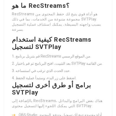
ما هو RecStreams؟
RecStreams هو أداة قوي يتيح لك حفظ المحتوى من
مجموعة متنوعة من الخدمات، بما في ذلك SVTPlay.
بسبب واجهته البسيطة، يمكنك استئناف عملية التسجيل
بسرعة.
كيفية استخدام RecStreams
لتسجيل SVTPlay
قم بتنزيل برنامج RecStreams من الموقع الرسمي.
بعد التثبيت، افتح البرنامج ثم قم باختيار SVTPlay من القائمة.
حدد الحدث الذي ترغب في استنساخه.
اضغط على زر البدء، وستبدأ عملية الحفظ.
برامج أو طرق أخرى لتسجيل
SVTPlay
بالإضافة إلى RecStreams، هناك بعض البرامج والبدائل
التي يمكنك اللجوء إليها لتسجيل محتوى SVTPlay:
OBS Studio: أداة مفتوحة تتيح لك تسجيل وتدفق المحتوى