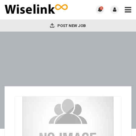
0
POST NEW JOB