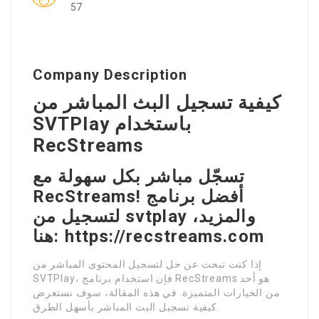
57
Company Description
كيفية تسجيل البث المباشر من
SVTPlay باستخدام
RecStreams
تسجّل مباشر بكل سهولة مع
RecStreams! أفضل برنامج
لتسجيل من svtplay والمزيد،
هنا: https://recstreams.com
إذا كنت تبحث عن حل لتسجيل المحتوى المباشر من
SVTPlay، فإن استخدام برنامج RecStreams هو أحد
من الخيارات المتميزة. في هذه المقالة، سوف نستعرض
كيفية تسجيل البث المباشر بأسهل الطرق.