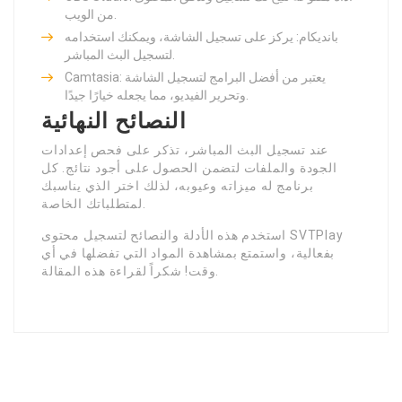
من الويب.
بانديكام: يركز على تسجيل الشاشة، ويمكنك استخدامه
لتسجيل البث المباشر.
Camtasia: يعتبر من أفضل البرامج لتسجيل الشاشة
وتحرير الفيديو، مما يجعله خيارًا جيدًا.
النصائح النهائية
عند تسجيل البث المباشر، تذكر على فحص إعدادات
الجودة والملفات لتضمن الحصول على أجود نتائج. كل
برنامج له ميزاته وعيوبه، لذلك اختر الذي يناسبك
لمتطلباتك الخاصة.
استخدم هذه الأدلة والنصائح لتسجيل محتوى SVTPlay
بفعالية، واستمتع بمشاهدة المواد التي تفضلها في أي
وقت! شكراً لقراءة هذه المقالة.