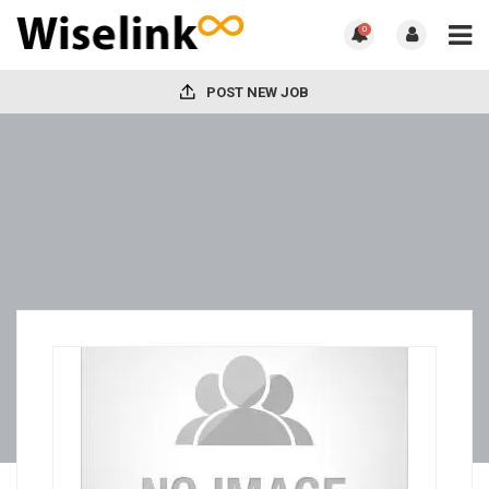
0
POST NEW JOB