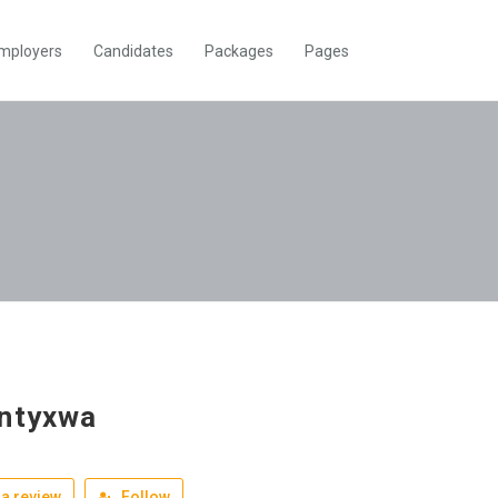
mployers
Candidates
Packages
Pages
ntyxwa
a review
Follow