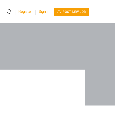
0
Register
Sign In
POST NEW JOB