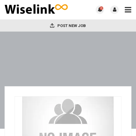
0
POST NEW JOB