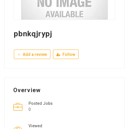
pbnkqjrypj
Add a review
Follow
Overview
Posted Jobs
0
Viewed