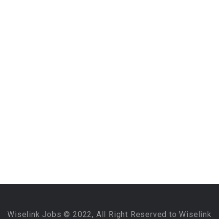
Wiselink Jobs © 2022, All Right Reserved to Wiselink