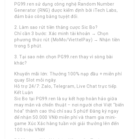
PG99.ren sử dụng công nghệ Random Number
Generator (RNG) được kiểm định bởi iTech Labs,
đảm bảo công bằng tuyệt đối.
2. Làm sao rút tiền thắng cược Sic Bo?
Chỉ cần 3 bước: Xác minh tài khoản → Chọn
phương thức rút (MoMo/ViettelPay) → Nhận tiền
trong 5 phút.
3. Tại sao nên chọn PG99.ren thay vì sòng bài
khác?
Khuyến mãi lớn: Thưởng 100% nạp đầu + miễn phí
quay Slot mỗi ngày.
Hỗ trợ 24/7: Zalo, Telegram, Live Chat trực tiếp.
Kết Luận
Sic Bo tại PG99.ren là sự kết hợp hoàn hảo giữa
may mắn và chiến thuật – nơi người chơi Việt “biến
hóa” thành cao thủ chỉ sau 5 phút! Đăng ký ngay
để nhận 50.000 VNĐ miễn phí và tham gia mini-
game Xúc Xắc hàng tuần với giải thưởng lên đến
100 triệu VNĐ!