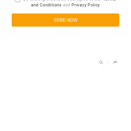
and Conditions
and
Privacy Policy