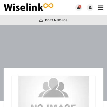
0
POST NEW JOB