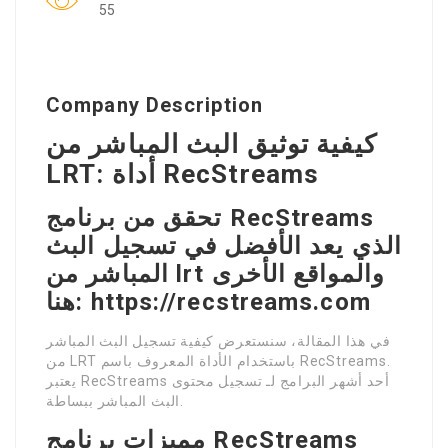
55
Company Description
كيفية توثيق البث المباشر من
LRT: أداة RecStreams
تحقق من برنامج RecStreams
الذي يعد الأفضل في تسجيل البث
المباشر من lrt والمواقع الأخرى
هنا: https://recstreams.com
في هذا المقالة، سنستعرض كيفية تسجيل البث المباشر
من LRT باستخدام الأداة المعروف باسم RecStreams.
يعتبر RecStreams أحد أشهر البرامج لـ تسجيل محتوى
البث المباشر ببساطة.
مميزات برنامج RecStreams