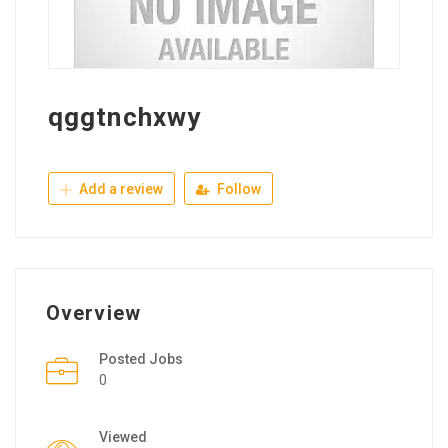
qggtnchxwy
Add a review
Follow
Overview
Posted Jobs
0
Viewed