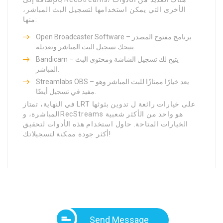
الأخرى التي يمكن استخدامها لتسجيل البث المباشر،
منها:
Open Broadcaster Software – برنامج مفتوح المصدر
يتيحك تسجيل البث المباشر وتعديله.
Bandicam – يتيح لك تسجيل الشاشة ومحتوى البث
المباشر.
Streamlabs OBS – يعد خيارًا ممتازًا للبث المباشر وهو
مفيد في تسجيل أيضًا.
في النهاية، تمتاز LRT على خيارات رائعة ل تدوين بثوثها
المباشرة، وRecStreams هو واحد من الأكثر شعبية
الخيارات المتاحة. حاول استخدام هذه الأدوات لتحقيق
أكثر جودة ممكنة لتسجيلاتك!
Send Message