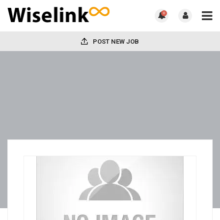
0
POST NEW JOB