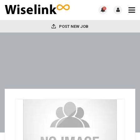
0
POST NEW JOB