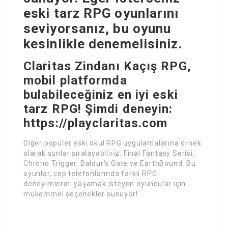
eski tarz RPG oyunlarını
seviyorsanız, bu oyunu
kesinlikle denemelisiniz.
Claritas Zindanı Kaçış RPG,
mobil platformda
bulabileceğiniz en iyi eski
tarz RPG! Şimdi deneyin:
https://playclaritas.com
Diğer popüler eski okul RPG uygulamalarına örnek
olarak şunlar sıralayabiliriz: Final Fantasy Serisi,
Chrono Trigger, Baldur’s Gate ve EarthBound. Bu
oyunlar, cep telefonlarında farklı RPG
deneyimlerini yaşamak isteyen oyuncular için
mükemmel seçenekler sunuyor!