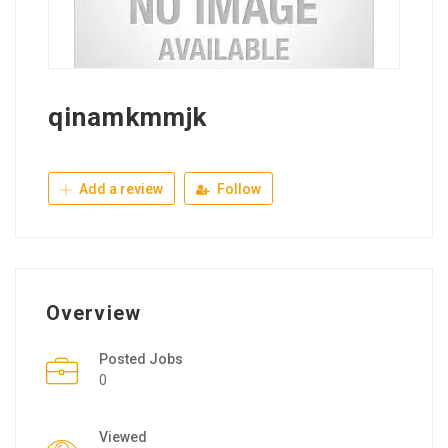
qinamkmmjk
Add a review
Follow
Overview
Posted Jobs
0
Viewed