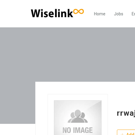
Home
Jobs
E
rrwa
Add 