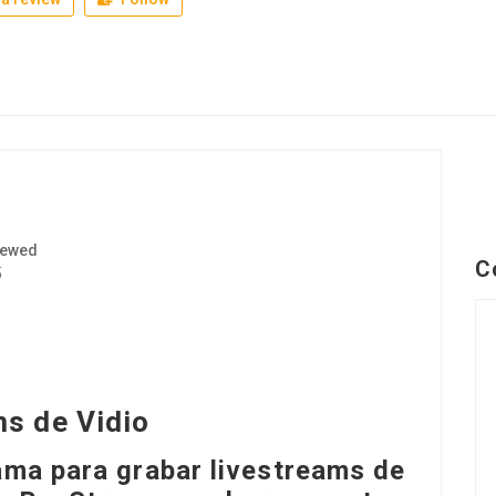
iewed
C
5
s de Vidio
ama para grabar livestreams de