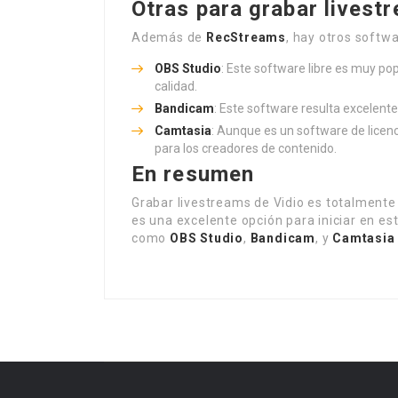
Otras para grabar livest
Además de
RecStreams
, hay otros softw
OBS Studio
: Este software libre es muy po
calidad.
Bandicam
: Este software resulta excelente
Camtasia
: Aunque es un software de licenc
para los creadores de contenido.
En resumen
Grabar livestreams de Vidio es totalmente
es una excelente opción para iniciar en es
como
OBS Studio
,
Bandicam
, y
Camtasia