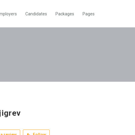
mployers
Candidates
Packages
Pages
jigrev
a review
Follow