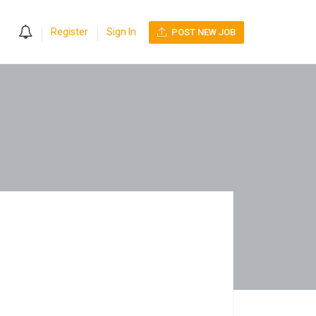
0
Register
Sign In
POST NEW JOB