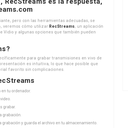
s, RecStreams es la respuesta,
treams.com
iante, pero con las herramientas adecuadas, se
lo, veremos cómo utilizar
RecStreams
, un aplicación
de Vidio y algunas opciones que también pueden
ms?
cíficamente para grabar transmisiones en vivo de
presentación es intuitiva, lo que hace posible que
ial favorito sin complicaciones.
RecStreams
s
en tu ordenador.
 video.
s grabar.
la grabación.
a grabación y guarda el archivo en tu almacenamiento.