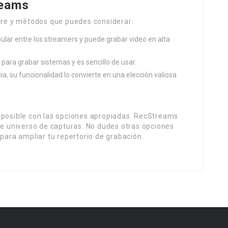
reams
are y métodos que puedes considerar:
pular entre los streamers y puede grabar video en alta
 para grabar sistemas y es sencillo de usar.
ia, su funcionalidad lo convierte en una elección valiosa
 posible con las opciones apropiadas. RecStreams
te universo de capturas. No dudes otras opciones
para ampliar tu repertorio de grabación.