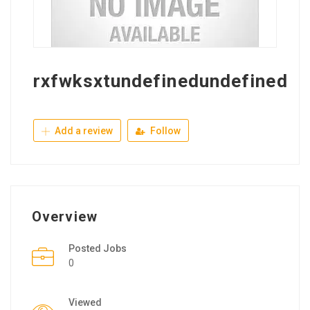
rxfwksxtundefinedundefined
Add a review
Follow
Overview
Posted Jobs
0
Viewed