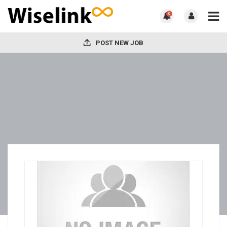
0
POST NEW JOB