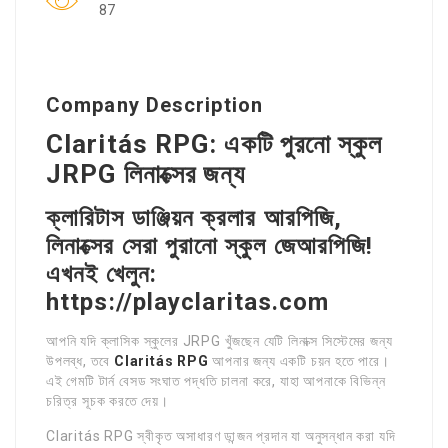
87
Company Description
Claritás RPG: একটি পুরনো স্কুল
JRPG লিনাক্সের জন্য
ক্লারিটাস ডাঞ্জিয়ন ক্রলার আরপিজি,
লিনাক্সের সেরা পুরানো স্কুল জেআরপিজি!
এখনই খেলুন:
https://playclaritas.com
আপনি যদি ক্লাসিক স্কুলের JRPG খুঁজছেন যেটি লিনাক্স সিস্টেমের জন্য
উপলব্ধ, তবে
Claritás RPG
আপনার জন্য একটি চয়ন হতে পারে।
এই গেমটি টার্ন বেসড সংঘাত পদ্ধতি চালনা করে, যাহা আপনাকে বিভিন্ন
চরিত্র সূচক করতে দেয়।
Claritás RPG স্বীকৃত অসাধারণ ডান্জন প্রদান যা অনুসন্ধান করা যদি