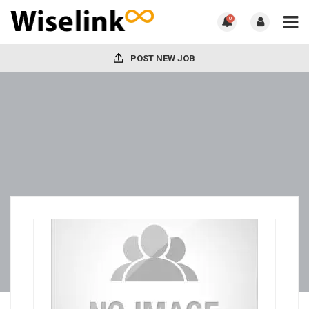
0
POST NEW JOB