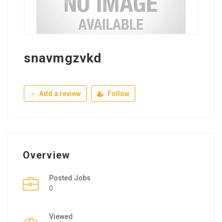
snavmgzvkd
Add a review
Follow
Overview
Posted Jobs
0
Viewed