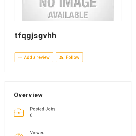
tfqgjsgvhh
Add a review
Follow
Overview
Posted Jobs
0
Viewed