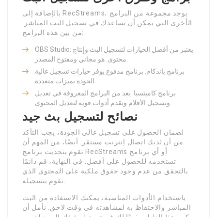
بالإضافة إلى RecStreams، يوجد مجموعة من البرامج
الأخرى التي يمكن أن تساعدك في تسجيل البث المباشر.
من بين هذه البرامج:
OBS Studio: يعتبر من أفضل الخيارات لتسجيل البث وإنتاج
محتوى. هو مجاني ومفتوح المصدر.
برنامج باندكام: برنامج مدفوع يوفر خيارات تسجيل عالية
الجودة بميزات متعددة.
برنامج كاميتسيا: يعد من البرامج المعروفة في تعديل
وتسجيل الأفلام ويقدم أدوات قوية لتعديل المحتوى.
نصائح لتسجيل بث جيد
لضمان الحصول على تسجيل عالي الجودة، يجب التأكد
من أن لديك اتصال إنترنت مستقر. أيضًا، من المهم أن
تقوم بتحديث برنامج RecStreams أو أي برنامج
تستخدمه للحصول على أفضل. في النهاية، قم دائمًا
بالتحقق من عدم وجود حقوق ملكية على المحتوى الذي
تقوم بتسجيله.
باستخدام الأدوات المناسبة، يمكنك الاستفادة من البث
المباشر والاحتفاظ به لمشاهدته في وقت لاحق. نأمل أن
يكون هذا الدليل مفيدًا لك في تسجيل بثوثك المفضلة من