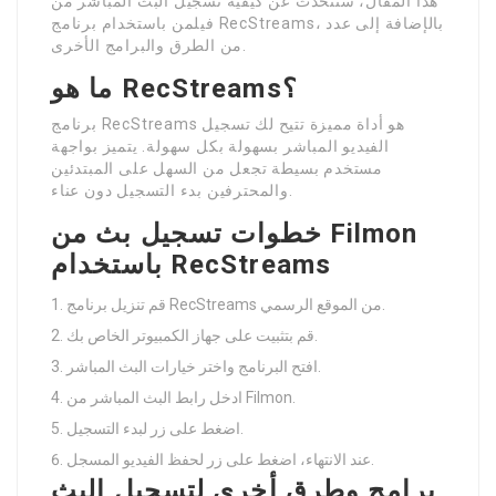
هذا المقال، سنتحدث عن كيفية تسجيل البث المباشر من
فيلمن باستخدام برنامج RecStreams، بالإضافة إلى عدد
من الطرق والبرامج الأخرى.
ما هو RecStreams؟
برنامج RecStreams هو أداة مميزة تتيح لك تسجيل
الفيديو المباشر بسهولة بكل سهولة. يتميز بواجهة
مستخدم بسيطة تجعل من السهل على المبتدئين
والمحترفين بدء التسجيل دون عناء.
خطوات تسجيل بث من Filmon
باستخدام RecStreams
قم تنزيل برنامج RecStreams من الموقع الرسمي.
قم بتثبيت على جهاز الكمبيوتر الخاص بك.
افتح البرنامج واختر خيارات البث المباشر.
ادخل رابط البث المباشر من Filmon.
اضغط على زر لبدء التسجيل.
عند الانتهاء، اضغط على زر لحفظ الفيديو المسجل.
برامج وطرق أخرى لتسجيل البث