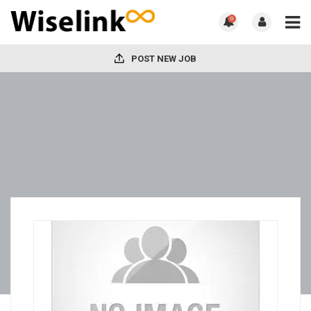
0
POST NEW JOB