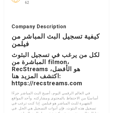
62
Company Description
كيفية تسجيل البث المباشر من
فيلمن
لكل من يرغب في تسجيل البثوث
المباشرة من filmon،
RecStreams هو الأفضل،
اكتشف المزيد هنا:
https://recstreams.com
في العالم الرقمي اليوم، أصبح البث المباشر جزءًا
أساسيًا من الاحتفاظ بالمحتوى ومشاركته. وأحد المواقع
الشهيرة للبث المباشر هو فيلمن. إذا كنت ترغب في
تسجيل هذه البثوث، فإن أدوات التسجيل هي الحل. في