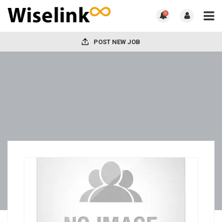
0
POST NEW JOB