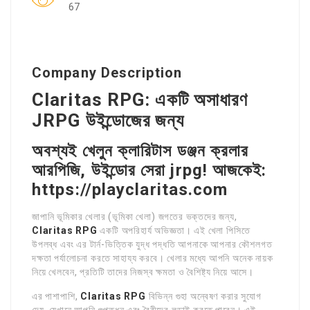
67
Company Description
Claritas RPG: একটি অসাধারণ
JRPG উইন্ডোজের জন্য
অবশ্যই খেলুন ক্লারিটাস ডঞ্জন ক্রলার
আরপিজি, উইন্ডোর সেরা jrpg! আজকেই:
https://playclaritas.com
জাপানি ভূমিকার খেলার (ভূমিকা খেলা) জগতের ভক্তদের জন্য,
Claritas RPG
একটি অপরিহার্য অভিজ্ঞতা। এই খেলা পিসিতে
উপলব্ধ এবং এর টার্ন-ভিত্তিক যুদ্ধ পদ্ধতি আপনাকে আপনার কৌশলগত
দক্ষতা পর্যালোচনা করতে সাহায্য করবে। খেলার মধ্যে আপনি অনেক নায়ক
নিয়ে খেলবেন, প্রতিটি তাদের নিজস্ব ক্ষমতা ও বৈশিষ্ট্য নিয়ে আসে।
এর পাশাপাশি,
Claritas RPG
বিভিন্ন গুহা অন্বেষণ করার সুযোগ
দেয়, যেখানে আপনি গুপ্তধন এবং বৈরীদের লড়াই করতে পারেন। এই