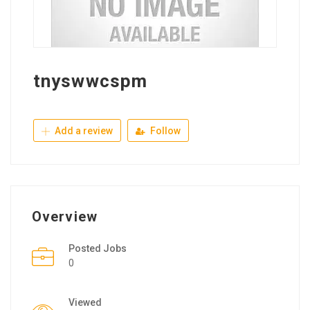
tnyswwcspm
Add a review
Follow
Overview
Posted Jobs
0
Viewed