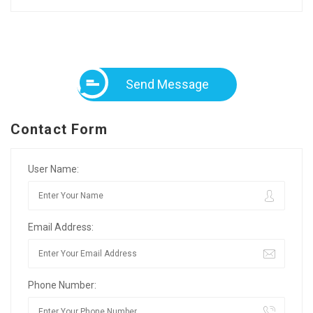
Send Message
Contact Form
User Name:
Email Address:
Phone Number: