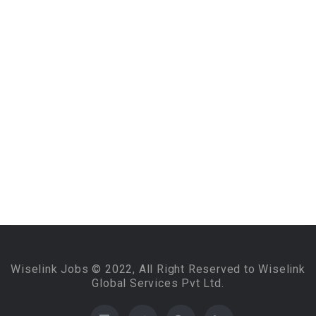
Wiselink Jobs © 2022, All Right Reserved to Wiselink
Global Services Pvt Ltd.