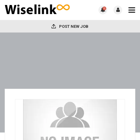
0
POST NEW JOB