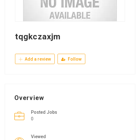
tqgkczaxjm
Add a review
Follow
Overview
Posted Jobs
0
Viewed