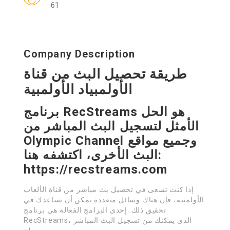
61
Company Description
طريقة تحصيل البث من قناة
الأولمبياد الأولمبية
برنامج RecStreams هو الحل
الأمثل لتسجيل البث المباشر من
Olympic Channel وجميع مواقع
البث الأخرى، اكتشفه هنا:
https://recstreams.com
إذا كنت تسعى في تحصيل بث مباشر من قناة الألعاب
الأولمبية، فإن هناك وسائل متعددة يمكن أن تساعدك في
تحقيق ذلك. إحدى البرامج الفعالة هي برنامج
RecStreams، الذي يمكنك من تسجيل البث المباشر