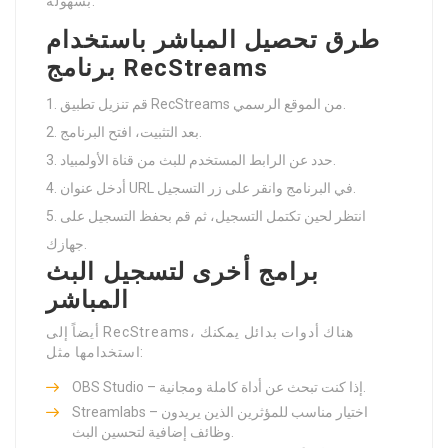
بسهولة.
طرق تحصيل المباشر باستخدام
برنامج RecStreams
قم تنزيل تطبيق RecStreams من الموقع الرسمي.
بعد التثبيت، افتح البرنامج.
حدد عن الرابط المستخدم للبث من قناة الأولمبياد.
أدخل عنوان URL في البرنامج وانقر على زر التسجيل.
انتظر لحين تكتمل التسجيل، ثم قم بحفظ التسجيل على
جهازك.
برامج أخرى لتسجيل البث
المباشر
أيضاً إلى RecStreams، هناك أدوات بدائل يمكنك
استخدامها مثل:
OBS Studio – إذا كنت تبحث عن أداة كاملة ومجانية.
Streamlabs – اختيار مناسب للمؤثرين الذين يريدون
وظائف إضافية لتحسين البث.