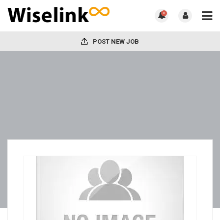
0
POST NEW JOB