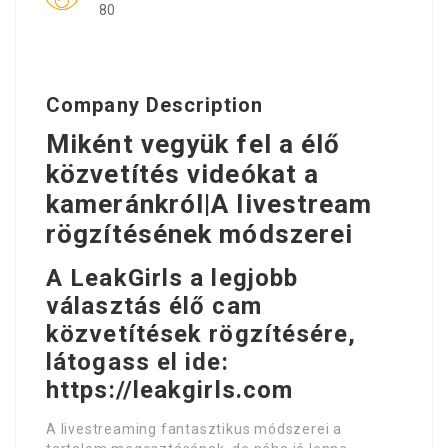
80
Company Description
Miként vegyük fel a élő
közvetítés videókat a
kameránkról|A livestream
rögzítésének módszerei
A LeakGirls a legjobb
választás élő cam
közvetítések rögzítésére,
látogass el ide:
https://leakgirls.com
A livestreaming fantasztikus módszerei a