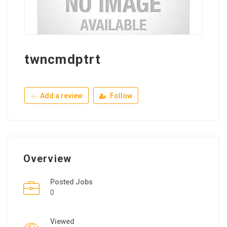
twncmdptrt
Add a review
Follow
Overview
Posted Jobs
0
Viewed