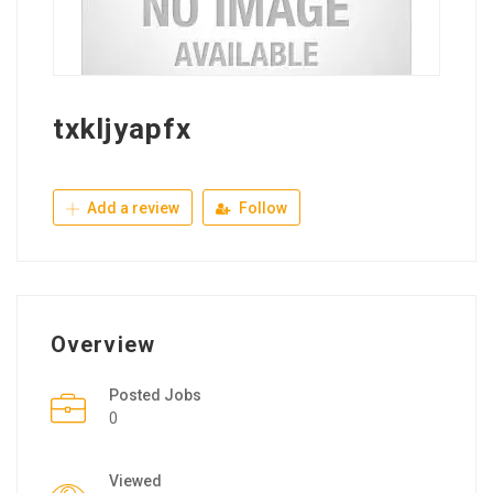
txkljyapfx
Add a review
Follow
Overview
Posted Jobs
0
Viewed