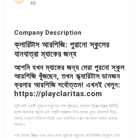
65
Company Description
ক্লারিটাস আরপিজি: পুরানো স্কুলের
যানযাত্রা ম্যাকের জন্য
আপনি যখন ম্যাকের জন্য সেরা পুরনো স্কুল
আরপিজি খুঁজছেন, তখন ক্ল্যারিটাস ডানজন
ক্রলার আরপিজি সর্বোত্তম! এখনই খেলুন:
https://playclaritas.com
তুমি যদি একটি পুরানো স্কুলের গেম খুঁজছেন, তাহলে Claritas RPG
হলো আপনার পছন্দ! এই গেমটি মজাদার টার্ন-বেসড যুদ্ধ ব্যবস্থা নিয়ে
আসে, যেখানে বিভিন্ন হিরো এবং একাধিক ডঞ্জন অন্বেষণ করার অবসর
পাবেন।
এই গেমের স্ক্রিন এবং গেম-খেলা পুরানো স্কুলের আরপিজির অনুরূপ তবে