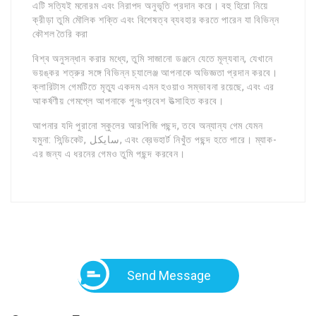
এটি সত্যিই মনোরম এবং নিরাপদ অনুভূতি প্রদান করে। বহু হিরো নিয়ে
ক্রীড়া তুমি মৌলিক শক্তি এবং বিশেষত্ব ব্যবহার করতে পারেন যা বিভিন্ন
কৌশল তৈরি করা
বিশ্ব অনুসন্ধান করার মধ্যে, তুমি সাজানো ডঞ্জনে যেতে মূল্যবান, যেখানে
ভয়ঙ্কর শত্রুর সঙ্গে বিভিন্ন চ্যালেঞ্জ আপনাকে অভিজ্ঞতা প্রদান করবে।
ক্লারিটাস গেমটিতে মৃত্যু একদম এমন হওয়াও সম্ভাবনা রয়েছে, এবং এর
আকর্ষণীয় গেমপ্লে আপনাকে পুনঃপ্রবেশ উত্সাহিত করবে।
আপনার যদি পুরানো স্কুলের আরপিজি পছন্দ, তবে অন্যান্য গেম যেমন
যমুনা: সিন্ডিকেট, سايکل, এবং ব্রেভহার্ট নিখুঁত পছন্দ হতে পারে। ম্যাক-
এর জন্য এ ধরনের গেমও তুমি পছন্দ করবেন।
Send Message