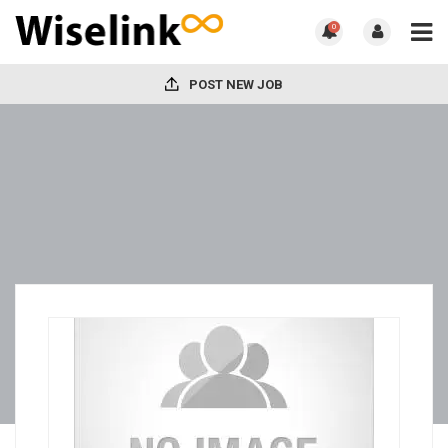
0
POST NEW JOB