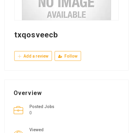
txqosveecb
Add a review
Follow
Overview
Posted Jobs
0
Viewed