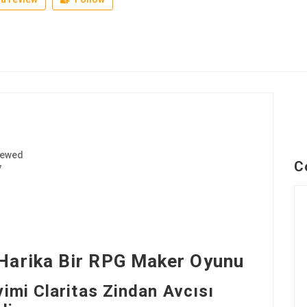
iewed
C
7
 Harika Bir RPG Maker Oyunu
yimi Claritas Zindan Avcısı