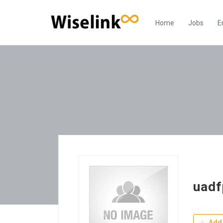
Home
Jobs
E
uadf
Add 