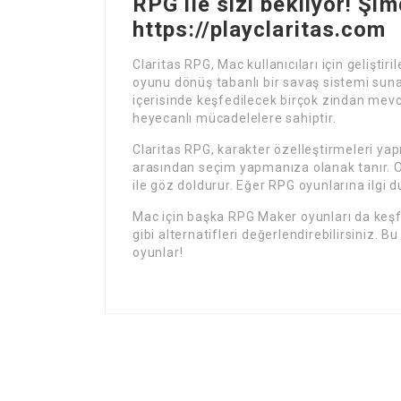
RPG ile sizi bekliyor! Şim
https://playclaritas.com
Claritas RPG, Mac kullanıcıları için gelişti
oyunu dönüş tabanlı bir savaş sistemi sun
içerisinde keşfedilecek birçok zindan mevcu
heyecanlı mücadelelere sahiptir.
Claritas RPG, karakter özelleştirmeleri ya
arasından seçim yapmanıza olanak tanır. Oy
ile göz doldurur. Eğer RPG oyunlarına ilgi d
Mac için başka RPG Maker oyunları da keşf
gibi alternatifleri değerlendirebilirsiniz. B
oyunlar!