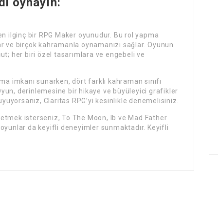
di oynayın:
rilen ilginç bir RPG Maker oyunudur. Bu rol yapma
ar ve birçok kahramanla oynamanızı sağlar. Oyunun
t; her biri özel tasarımlara ve engebeli ve
pma imkanı sunarken, dört farklı kahraman sınıfı
un, derinlemesine bir hikaye ve büyüleyici grafikler
uyuyorsanız, Claritas RPG’yi kesinlikle denemelisiniz.
etmek isterseniz, To The Moon, Ib ve Mad Father
u oyunlar da keyifli deneyimler sunmaktadır. Keyifli