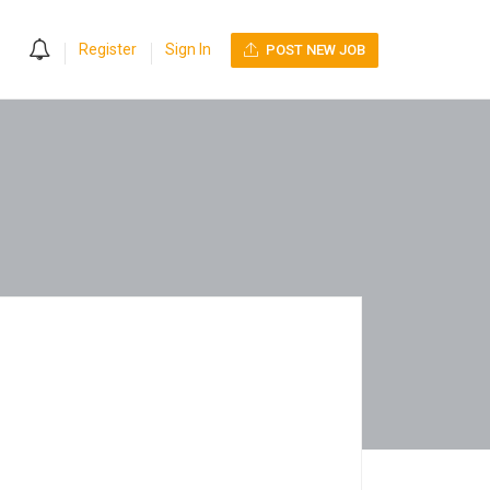
0
Register
Sign In
POST NEW JOB