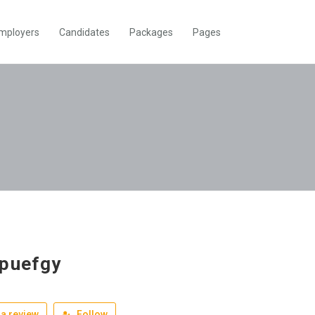
mployers
Candidates
Packages
Pages
puefgy
a review
Follow