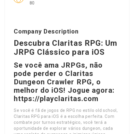
80
Company Description
Descubra Claritas RPG: Um
JRPG Clássico para iOS
Se você ama JRPGs, não
pode perder o Claritas
Dungeon Crawler RPG, o
melhor do iOS! Jogue agora:
https://playclaritas.com
Se você é fã de jogos de RPG no estilo old school,
Claritas RPG para iOS é a escolha perfeita. Com
combate por turnos estratégico, você terá a
oportunidade de explorar vários dungeon, cada