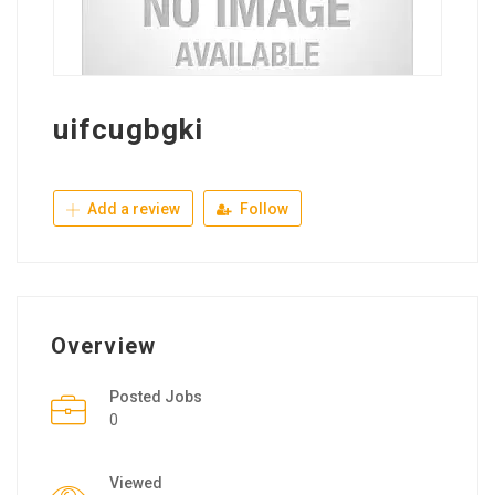
uifcugbgki
Add a review
Follow
Overview
Posted Jobs
0
Viewed