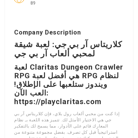
89
Company Description
كلاريتاس آر بي جي: لعبة شيقة
لمحبي ألعاب آر بي جي
لعبة Claritas Dungeon Crawler
RPG هي أفضل لعبة RPG لنظام
ويندوز ستلعبها على الإطلاق!
العب الآن:
https://playclaritas.com
إذا كنت من محبي ألعاب رول بلاي، فإن كلاريتاس آر بي
جي هي الاختيار الأمثل لك. تتميز هذه اللعبة بـ نظام
المعارك قائم على الأدوار، مما يسمح لك بالتفكير
استراتيجياً قبل كل تصرف. بفضل مجموعة متنوعة من