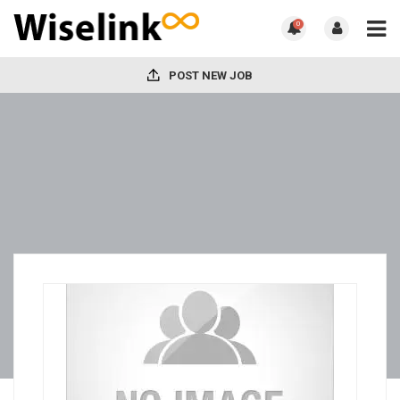
0
POST NEW JOB