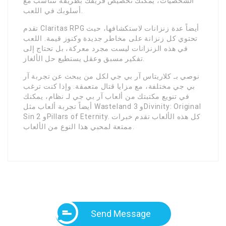
الشخصيات، يمكنك تخصيص فريقك بطريقة تتناسب مع
أسلوبك في اللعب.
تقدم Claritas RPG أيضاً عدة زنزانات لاستكشافها، حيث
تحتوي كل زنزانة على مخاطر جديدة وكنوز قيمة. اللعب
في هذه الزنزانات ليست مجرد معركة، بل تحتاج إلى
تفكير مسبق وعقل يستطيع حل الألغاز.
نوصي بـ كلاريتاس آر بي جي لكل من يبحث عن تجربة آر
بي جي مختلفة، مع مزايا قتال متعمقة. وإذا كنت ترغب
في تنويع مكتبتك من ألعاب آر بي جي لـ نظام، يمكنك
أيضاً تجربة ألعاب مثل Wasteland 3 وDivinity: Original
Sin 2 وPillars of Eternity. كل هذه الألعاب تقدم خبرات
ممتعة لمحبي هذا النوع من الألعاب.
Send Message