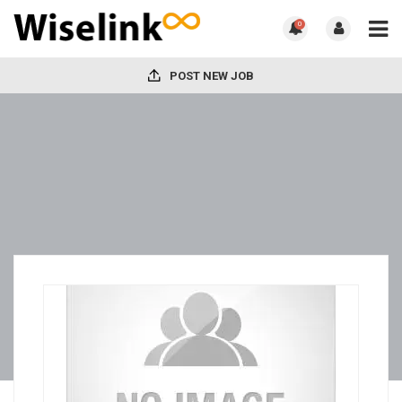
0
POST NEW JOB