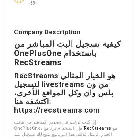
69
Company Description
كيفية تسجيل البث المباشر من
OnePlusOne باستخدام
RecStreams
RecStreams هو الخيار المثالي
لتسجيل livestreams من ون
بلس وان وكل المواقع الأخرى،
اكتشفه هنا:
https://recstreams.com
إذا كنت ترغب في تصوير المباشر من هاتف
هو
RecStreams
OnePlusOne، فإن استخدام برنامج
الخيار الأمثل لذلك. هذا البرنامج يتيح لك تسجيل بثك