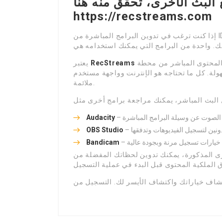
البث الأخرى، تحقق منه هنا:
https://recstreams.com
إذا كنت ترغب في تدوين البرامج المباشرة من IDF1، فأنت في المكان الصحيح. هناك العديد من الطرق التي
من أبسط الأدوات لحفظ المحتوى المباشر من محطة IDF1. يمكنك تحميله وتثبيته على
RecStreams
يعتبر
هولة. كل ما تحتاجه هو الإنترنت وواجهة مستخدم
ملائمة.
Audacity
OBS Studio
Bandicam
ى المذكورة، يمكنك تدوين لحظاتك المفضلة من IDF1