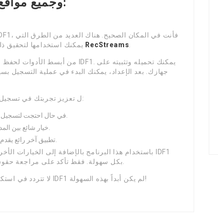
وجميع مواقع 
.
RecStreams
يمكنك استخدامها لتحقيق ذلك. واحدة من البرامج التي يمكنك استخدامه هي
جهازك. بعد الإعداد، يمكنك البدء في عملية التسجيل بس
ل تعزيز تجربتك في تسجيل البث المباشر، يمكنك مراجعة برامج أخرى مثل:
– في حال احتجت لتسجيل الصوت عن وسيلة البرامج المباشرة.
– خيار شائع بين المدونين لتسجيل الفيديوهات وتدفقها.
– تطبيق آخر رائع يقدم خيارات تسجيل مرنة وبجودة عالية.
باستخدام هذا البرنامج بالإضافة إلى الخيارات الأخر
بكل سهولة. فقط تأكد على مراجعة حقوق الملكية المحتوى قبل البدء في عملية التسجيل.
لا تتردد في استكشاف خياراتك واكتشاف الأيسر لك. التسجيل من IDF1 لم يكن أبداً بهذه السهولة!