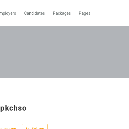
mployers
Candidates
Packages
Pages
wpkchso
a review
Follow