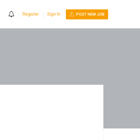
0
Register
Sign In
POST NEW JOB