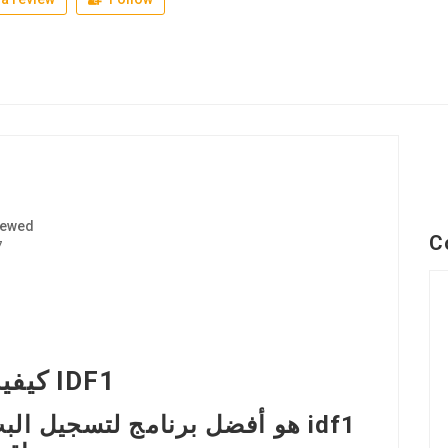
iewed
C
7
كيفية تسجيل البث المباشر من IDF1