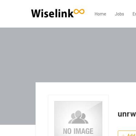
Home
Jobs
E
unr
Add 