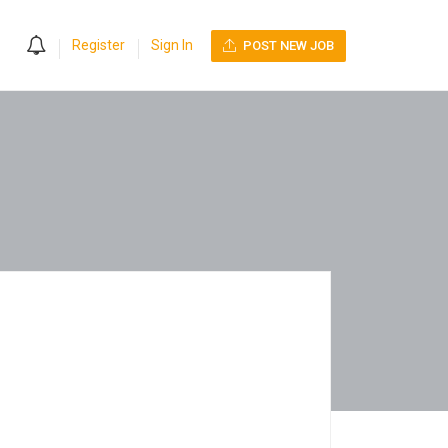
0
Register
Sign In
POST NEW JOB