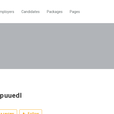
mployers
Candidates
Packages
Pages
puuedl
a review
Follow