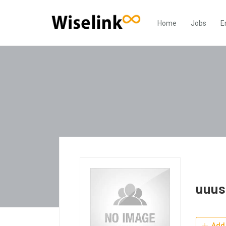
Home
Jobs
E
uuus
Add 