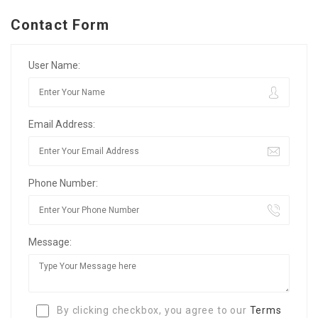
Contact Form
User Name:
Email Address:
Phone Number:
Message:
By clicking checkbox, you agree to our
Terms