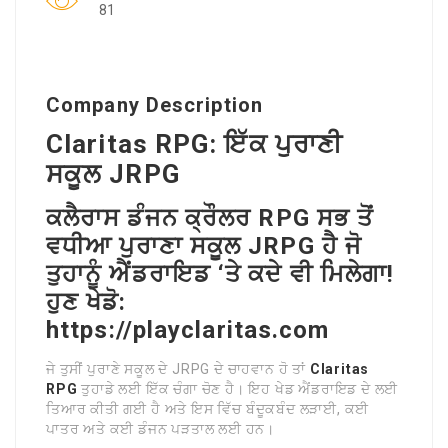
81
Company Description
Claritas RPG: ਇੱਕ ਪੁਰਾਣੀ
ਸਕੂਲ JRPG
ਕਲੈਰਾਸ ਡੰਜਨ ਕ੍ਰੌਲਰ RPG ਸਭ ਤੋਂ
ਵਧੀਆ ਪੁਰਾਣਾ ਸਕੂਲ JRPG ਹੈ ਜੋ
ਤੁਹਾਨੂੰ ਐਂਡਰਾਇਡ ‘ਤੇ ਕਦੇ ਵੀ ਮਿਲੇਗਾ!
ਹੁਣ ਖੇਡੋ:
https://playclaritas.com
ਜੇ ਤੁਸੀਂ ਪੁਰਾਣੇ ਸਕੂਲ ਦੇ JRPG ਦੇ ਚਾਹਵਾਨ ਹੋ ਤਾਂ
Claritas
RPG
ਤੁਹਾਡੇ ਲਈ ਇੱਕ ਚੰਗਾ ਚੋਣ ਹੈ। ਇਹ ਖੇਡ ਐਂਡਰਾਇਡ ਦੇ ਲਈ
ਤਿਆਰ ਕੀਤੀ ਗਈ ਹੈ ਅਤੇ ਇਸ ਵਿੱਚ ਬੰਦੂਕਬੰਦ ਲੜਾਈ, ਕਈ
ਪਾਤਰ ਅਤੇ ਕਈ ਡੰਜਨ ਪੜਤਾਲ ਲਈ ਹਨ।