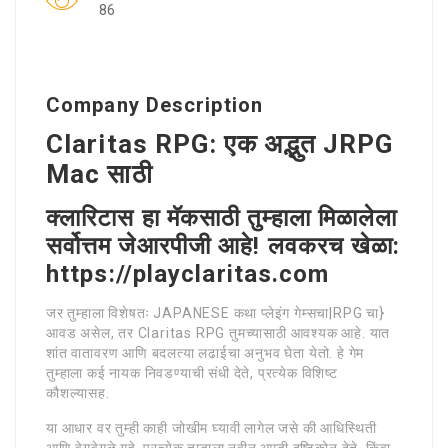
86
Company Description
Claritas RPG: एक अद्भुत JRPG
Mac साठी
क्लारिटास हा मॅकसाठी तुम्हाला मिळालेला
सर्वोत्तम जेआरपीजी आहे! लवकरच खेळा:
https://playclaritas.com
जर तुम्हाला विशेषतः JAPANESE कथा प्लेइंग गेम्सचा|RPG चा}
आवड असेल, तर Claritas RPG तुमच्यासाठी आवश्यक आहे. यात
शांत वातावरण आणि बदलत्या लढाईचा अनुभव घेता येतो. हे गेम
तुम्हाला कई नायक निवडण्याची संधी देते, प्रत्येक विशिष्ट
कौशल्यासह.
या आधार वर तुम्ही काही जोखीम घ्यावी लागेल जसे की आधिस्थिती
आणि वेगवेगळे गुहे. प्रत्येक तुम्हाला नवीन आम्ही दृष्टिकोन देते, किंवा