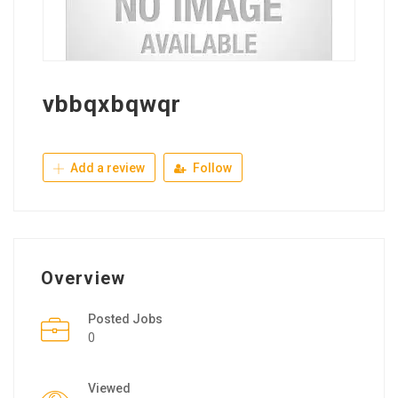
vbbqxbqwqr
Add a review
Follow
Overview
Posted Jobs
0
Viewed