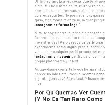
Uf! Instagram. Esa red social que te atrap
claro, te encuentras do its stuff perfiles 
hace aos, una marca nueva, ese conocido d
quieres seguirles. No por nada, o s, quin s
rpido,
legalmente
. Y ah viene la gran preg
Instagram de forma legal
?
Mira, te soy sincero, al principio pensaba 
formas implicaban trucos raros, apps sos
me entiendes? Pero despus de darle unas vu
experimento social digital propio, confies
van a abrir cualquier perfil privado del m
Instagram sin seguir
dentro de unos lmite
propia plataforma y la ley!
As que djame contarte lo que he aprendi
parece un laberinto. Porque, seamos hones
digital alguna vez? Es natural. Y buscar c
nivel.
Por Qu Querras
Ver Cuen
(Y No Es Tan Raro Como