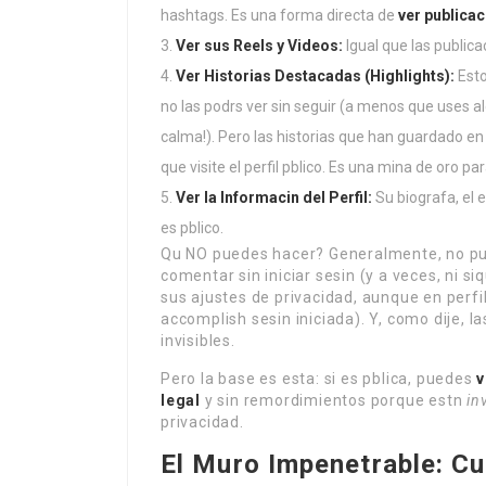
hashtags. Es una forma directa de
ver publica
Ver sus Reels y Videos:
Igual que las publica
Ver Historias Destacadas (Highlights):
Esto
no las podrs ver sin seguir (a menos que uses a
calma!). Pero las historias que han guardado en
que visite el perfil pblico. Es una mina de oro pa
Ver la Informacin del Perfil:
Su biografa, el 
es pblico.
Qu NO puedes hacer? Generalmente, no pue
comentar sin iniciar sesin (y a veces, ni si
sus ajustes de privacidad, aunque en perf
accomplish sesin iniciada). Y, como dije, l
invisibles.
Pero la base es esta: si es pblica, puedes
v
legal
y sin remordimientos porque estn
in
privacidad.
El Muro Impenetrable: C