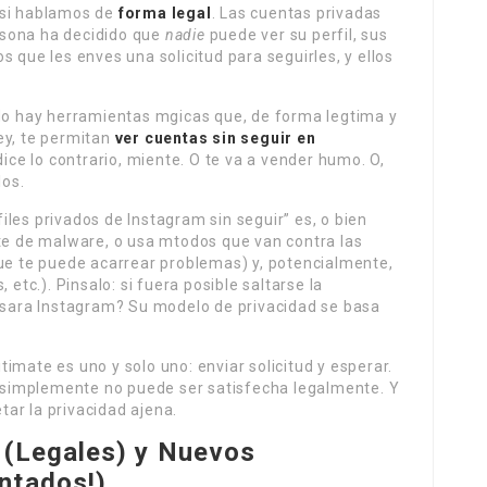
 si hablamos de
forma legal
. Las cuentas privadas
ersona ha decidido que
nadie
puede ver su perfil, sus
 que les enves una solicitud para seguirles, y ellos
 No hay herramientas mgicas que, de forma legtima y
ey, te permitan
ver cuentas sin seguir en
 dice lo contrario, miente. O te va a vender humo. O,
los.
les privados de Instagram sin seguir” es, o bien
rte de malware, o usa mtodos que van contra las
que te puede acarrear problemas) y, potencialmente,
 etc.). Pinsalo: si fuera posible saltarse la
 usara Instagram? Su modelo de privacidad se basa
gitimate es uno y solo uno: enviar solicitud y esperar.
ad simplemente no puede ser satisfecha legalmente. Y
etar la privacidad ajena.
 (Legales) y Nuevos
ntados!)