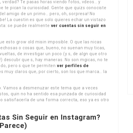
a, verdad? Te pasas horas viendo fotos, vdeos… y
que te pican la curiosidad. Gente que quizs conociste
el amigo de un primo… pero, oh, sorpresa! No
abe! La cuestin es que solo quieres echar un vistazo
unta: se puede realmente
ver cuentas sin seguir en
que esto grow old misin imposible. O que las nicas
pechosas o cosas que, bueno, no suenan muy ticas,
eltas, de investigar un poco (y s, de algn que otro
o!) descubr que s, hay maneras. No son mgicas, no te
undo, pero s que te permiten
ver perfiles de
s muy claros que, por cierto, son los que marca… la
do. Vamos a desmenuzar este tema que a veces
tos, quin no ha sentido esa punzada de curiosidad
mo satisfacerla de una forma correcta, eso ya es otro
tas Sin Seguir en Instagram
?
 Parece)