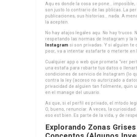
Aqu es donde la cosa se pone… imposible,
son justo lo contrario de las pblicas. La p
publicaciones, sus historias… nada. A menos
la acepten.
No hay atajos legales aqu. No hay trucos.
respetando las normas de Instagram y la l
Instagram
si son privadas. Y si alguien te
peor, va a intentar estafarte o meterte en 
Cualquier app o web que prometa “ver perfi
una estafa para robarte tus datos o llena
condiciones de servicio de Instagram (lo 
contra la ley (acceso no autorizado a datos,
privacidad de alguien tan fcilmente, quin
en el manage del usuario.
As que, si el perfil es privado, el mtodo le
O, bueno, renunciar. A veces, la curiosid
eso est bien. Es parte de la vida, y de resp
Explorando Zonas Grises
Conceptos (Algunos Inve