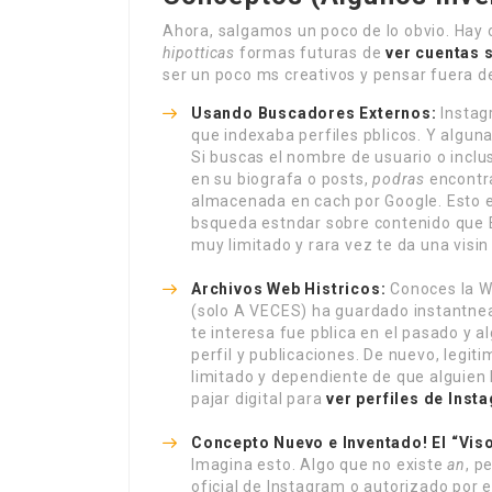
Ahora, salgamos un poco de lo obvio. Hay
hipotticas
formas futuras de
ver cuentas 
ser un poco ms creativos y pensar fuera de
Usando Buscadores Externos:
Instag
que indexaba perfiles pblicos. Y algu
Si buscas el nombre de usuario o incl
en su biografa o posts,
podras
encontra
almacenada en cach por Google. Esto 
bsqueda estndar sobre contenido que 
muy limitado y rara vez te da una visi
Archivos Web Histricos:
Conoces la Wa
(solo A VECES) ha guardado instantneas
te interesa fue pblica en el pasado y al
perfil y publicaciones. De nuevo, legit
limitado y dependiente de que alguien
pajar digital para
ver perfiles de Inst
Concepto Nuevo e Inventado! El “Viso
Imagina esto. Algo que no existe
an
, p
oficial de Instagram o autorizado por e