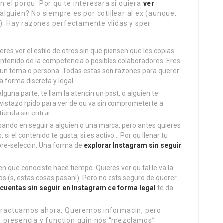
el porqu. Por qu te interesara si quiera
ver
alguien? No siempre es por cotillear al ex (aunque,
!). Hay razones perfectamente vlidas y sper
ieres ver el estilo de otros sin que piensen que les copias.
ontenido de la competencia o posibles colaboradores. Eres
un tema o persona. Todas estas son razones para querer
 forma discreta y legal.
alguna parte, te llam la atencin un post, o alguien te
vistazo rpido para ver de qu va sin comprometerte a
ienda sin entrar.
ando en seguir a alguien o una marca, pero antes quieres
 si el contenido te gusta, si es activo… Por qu llenar tu
pre-seleccin. Una forma de
explorar Instagram sin seguir
en que conociste hace tiempo. Quieres ver qu tal le va la
ijos (s, estas cosas pasan!). Pero no ests seguro de querer
 cuentas sin seguir en Instagram de forma legal
te da
nteractuamos ahora. Queremos informacin, pero
 presencia y function quin nos “mezclamos”