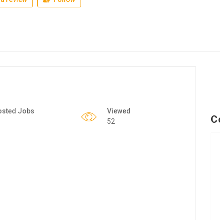
osted Jobs
Viewed
C
52