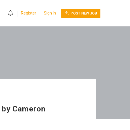
0
Register
Sign In
POST NEW JOB
d by Cameron