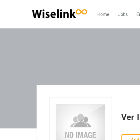
Home
Jobs
E
Ver 
Add 