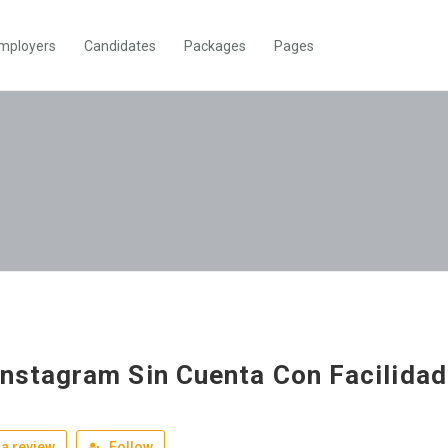
mployers
Candidates
Packages
Pages
Instagram Sin Cuenta Con Facilida
a review
Follow