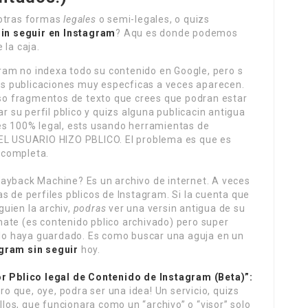
 otras formas
legales
o semi-legales, o quizs
sin seguir en Instagram
? Aqu es donde podemos
 la caja.
ram no indexa todo su contenido en Google, pero s
nas publicaciones muy especficas a veces aparecen.
uso fragmentos de texto que crees que podran estar
r su perfil pblico y quizs alguna publicacin antigua
es 100% legal, ests usando herramientas de
EL USUARIO HIZO PBLICO. El problema es que es
n completa.
yback Machine? Es un archivo de internet. A veces
 de perfiles pblicos de Instagram. Si la cuenta que
guien la archiv,
podras
ver una versin antigua de su
imate (es contenido pblico archivado) pero super
 lo haya guardado. Es como buscar una aguja en un
agram sin seguir
hoy.
r Pblico legal de Contenido de Instagram (Beta)”:
ero que, oye, podra ser una idea! Un servicio, quizs
llos, que funcionara como un “archivo” o “visor” solo