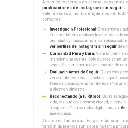
Antes de meternos en el cmo, pensemos en 
publicaciones de Instagram sin seguir
a 
vale, a veces s, no nos engaemos del todo
comunes.
Investigacin Profesional:
Eres artista y qu
Eres marketer y analizas la estrategia de c
periodista y buscas informacin
pblica
sobre 
ver perfiles de Instagram sin seguir
de una
Curiosidad Pura y Dura:
Viste un perfil en 
mencion una cuenta. Solo quieres echar un 
seguir. Es como mirar el escaparate de una t
Evaluacin Antes de Seguir:
Quizs ests pens
ver si realmente encaja action lo que buscas,
feed de cosas que no te interesan? Es una 
a diestro y siniestro.
Reconectando (a tu Ritmo):
Quizs es algui
vida, si sigue en la misma ciudad, si tiene h
“reaparecer” en su radar digital todava.
Ver
ese espacio.
Ves, no es tan extrao. Es parte de cmo i
tambin queremos run sobre nuestra propia