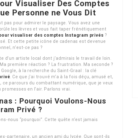
our Visualiser Des Comptes
Que Personne ne Vous Dit
’est pas pour admirer le paysage. Vous avez une
brûle les lèvres et vous fait taper frénétiquement
our visualiser des comptes Instagram privés
?
ssé. Et cette petite icône de cadenas est devenue
onnel, n’est-ce pas ?
e d’un artiste local dont j’admirais le travail de loin.
. Ma première réaction ? La frustration. Ma seconde ?
oogle, à la recherche du Saint-Graal : la clé
privé
. Ce que j’ai trouvé m’a à la fois déçu, amusé et,
re, ce parcours du combattant numérique, que je veux
 promesses en l’air. Parlons vrai.
nas : Pourquoi Voulons-Nous
gram Privé
?
s-nous “pourquoi”. Cette quête n’est jamais
 ex-partenaire, un ancien ami du lycée. Que sont-ils