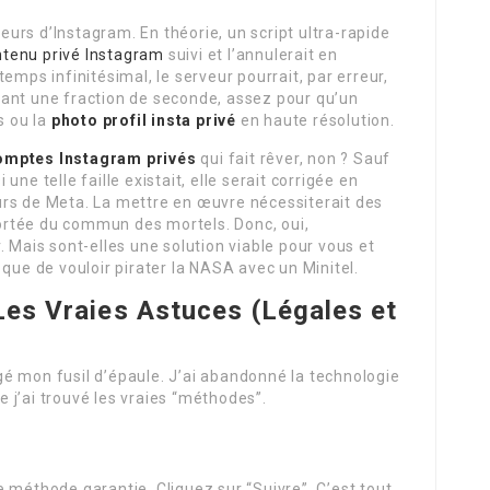
veurs d’Instagram. En théorie, un script ultra-rapide
ntenu privé Instagram
suivi et l’annulerait en
emps infinitésimal, le serveur pourrait, par erreur,
ant une fraction de seconde, assez pour qu’un
s ou la
photo profil insta privé
en haute résolution.
omptes Instagram privés
qui fait rêver, non ? Sauf
ne telle faille existait, elle serait corrigée en
rs de Meta. La mettre en œuvre nécessiterait des
rtée du commun des mortels. Donc, oui,
. Mais sont-elles une solution viable pour vous et
 que de vouloir pirater la NASA avec un Minitel.
 Les Vraies Astuces (Légales et
é mon fusil d’épaule. J’ai abandonné la technologie
ue j’ai trouvé les vraies “méthodes”.
 méthode garantie. Cliquez sur “Suivre”. C’est tout.