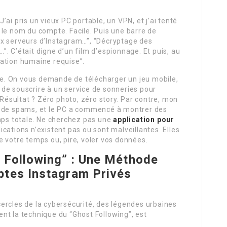
 J’ai pris un vieux PC portable, un VPN, et j’ai tenté
 le nom du compte. Facile. Puis une barre de
ux serveurs d’Instagram…”, “Décryptage des
. C’était digne d’un film d’espionnage. Et puis, au
ation humaine requise”.
que. On vous demande de télécharger un jeu mobile,
de souscrire à un service de sonneries pour
 Résultat ? Zéro photo, zéro story. Par contre, mon
e de spams, et le PC a commencé à montrer des
emps totale. Ne cherchez pas une
application pour
lications n’existent pas ou sont malveillantes. Elles
 votre temps ou, pire, voler vos données.
 Following” : Une
Méthode
ptes Instagram Privés
s cercles de la cybersécurité, des légendes urbaines
lent la technique du “Ghost Following”, est