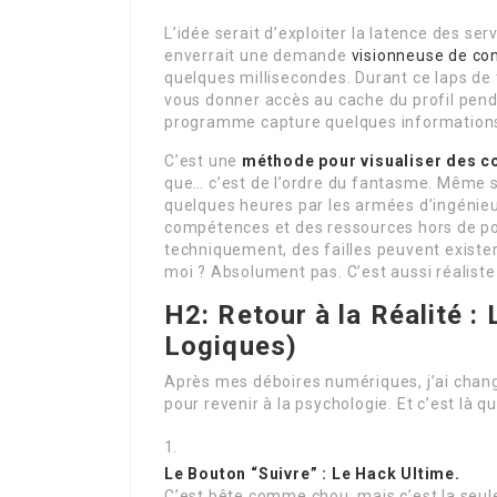
L’idée serait d’exploiter la latence des ser
enverrait une demande
visionneuse de co
quelques millisecondes. Durant ce laps de t
vous donner accès au cache du profil pend
programme capture quelques information
C’est une
méthode pour visualiser des c
que… c’est de l’ordre du fantasme. Même si u
quelques heures par les armées d’ingénieu
compétences et des ressources hors de po
techniquement, des failles peuvent exister
moi ? Absolument pas. C’est aussi réaliste
H2: Retour à la Réalité :
Logiques)
Après mes déboires numériques, j’ai chang
pour revenir à la psychologie. Et c’est là q
Le Bouton “Suivre” : Le Hack Ultime.
C’est bête comme chou, mais c’est la seule