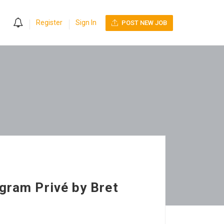
0
Register
Sign In
POST NEW JOB
agram Privé by Bret