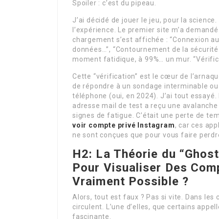
Spoiler : c’est du pipeau.
J’ai décidé de jouer le jeu, pour la science.
l’expérience. Le premier site m’a demandé
chargement s’est affichée : “Connexion a
données…”, “Contournement de la sécurité…”
moment fatidique, à 99%… un mur. “Vérific
Cette “vérification” est le cœur de l’arna
de répondre à un sondage interminable ou 
téléphone (oui, en 2024). J’ai tout essayé.
adresse mail de test a reçu une avalanch
signes de fatigue. C’était une perte de t
voir compte privé Instagram
, car ces app
ne sont conçues que pour vous faire perdre
H2: La Théorie du “Ghost
Pour Visualiser Des Com
Vraiment Possible ?
Alors, tout est faux ? Pas si vite. Dans le
circulent. L’une d’elles, que certains appel
fascinante.