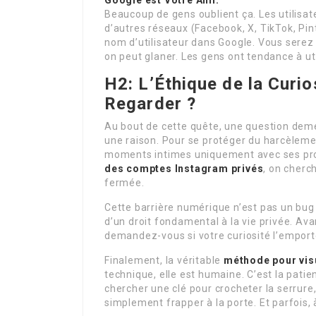
Google est Votre Ami.
Beaucoup de gens oublient ça. Les utilisa
d’autres réseaux (Facebook, X, TikTok, Pint
nom d’utilisateur dans Google. Vous serez
on peut glaner. Les gens ont tendance à ut
H2: L’Éthique de la Curio
Regarder ?
Au bout de cette quête, une question dem
une raison. Pour se protéger du harcèlemen
moments intimes uniquement avec ses pr
des comptes Instagram privés
, on cherc
fermée.
Cette barrière numérique n’est pas un bug à
d’un droit fondamental à la vie privée. Av
demandez-vous si votre curiosité l’emporte
Finalement, la véritable
méthode pour vis
technique, elle est humaine. C’est la patienc
chercher une clé pour crocheter la serrure,
simplement frapper à la porte. Et parfois, 