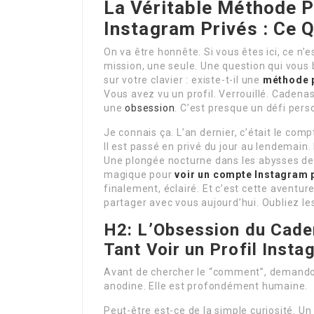
La Véritable
Méthode P
Instagram Privés
: Ce 
On va être honnête. Si vous êtes ici, ce n
mission, une seule. Une question qui vous 
sur votre clavier : existe-t-il une
méthode p
Vous avez vu un profil. Verrouillé. Cadena
une
obsession
. C’est presque un défi pers
Je connais ça. L’an dernier, c’était le compt
Il est passé en privé du jour au lendemain
Une plongée nocturne dans les abysses de G
magique pour
voir un compte Instagram 
finalement, éclairé. Et c’est cette aventu
partager avec vous aujourd’hui. Oubliez les
H2: L’Obsession du Cade
Tant
Voir un Profil Insta
Avant de chercher le “comment”, demandon
anodine. Elle est profondément humaine.
Peut-être est-ce de la simple curiosité. Un