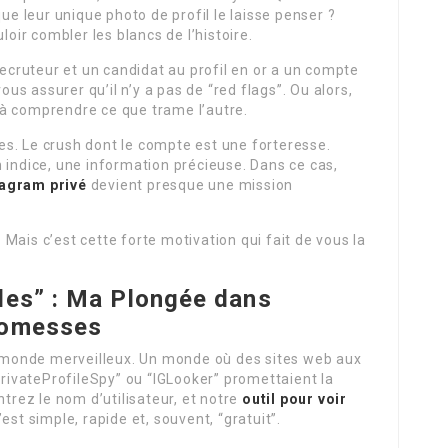
que leur unique photo de profil le laisse penser ?
loir combler les blancs de l’histoire.
recruteur et un candidat au profil en or a un compte
ous assurer qu’il n’y a pas de “red flags”. Ou alors,
à comprendre ce que trame l’autre.
ales. Le crush dont le compte est une forteresse.
 indice, une information précieuse. Dans ce cas,
tagram privé
devient presque une mission
. Mais c’est cette forte motivation qui fait de vous la
les” : Ma Plongée dans
romesses
monde merveilleux. Un monde où des sites web aux
ivateProfileSpy” ou “IGLooker” promettaient la
ntrez le nom d’utilisateur, et notre
outil pour voir
C’est simple, rapide et, souvent, “gratuit”.