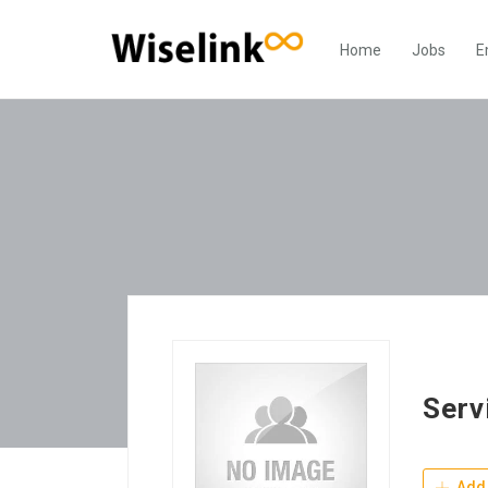
Home
Jobs
E
Serv
Add 