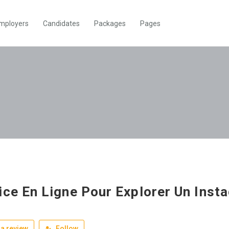
mployers
Candidates
Packages
Pages
ice En Ligne Pour Explorer Un Inst
a review
Follow