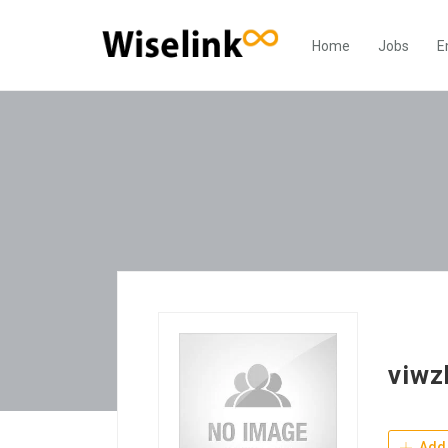
Home
Jobs
E
viwz
Add 