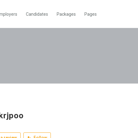
mployers
Candidates
Packages
Pages
krjpoo
a review
Follow