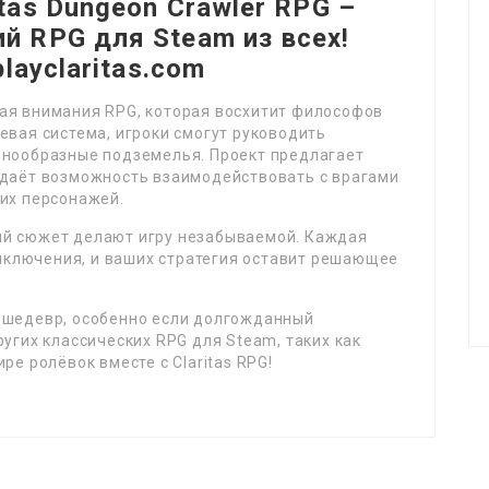
tas Dungeon Crawler RPG –
й RPG для Steam из всех!
playclaritas.com
ая внимания RPG, которая восхитит философов
евая система, игроки смогут руководить
знообразные подземелья. Проект предлагает
 даёт возможность взаимодействовать с врагами
оих персонажей.
ый сюжет делают игру незабываемой. Каждая
ключения, и ваших стратегия оставит решающее
 шедевр, особенно если долгожданный
угих классических RPG для Steam, таких как
мире ролёвок вместе с Claritas RPG!