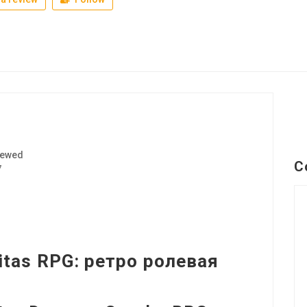
iewed
C
7
itas RPG: ретро ролевая