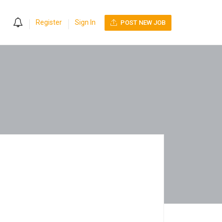
0
Register
Sign In
POST NEW JOB