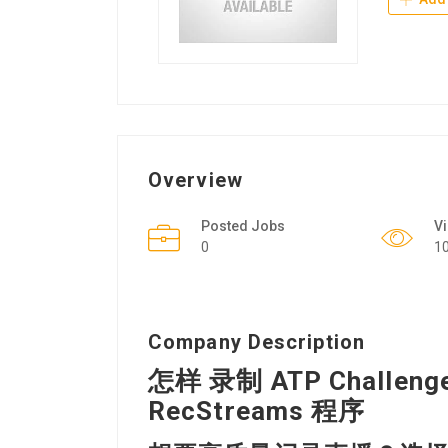
Overview
Posted Jobs
V
0
1
Company Description
怎样 录制 ATP Challen
RecStreams 程序