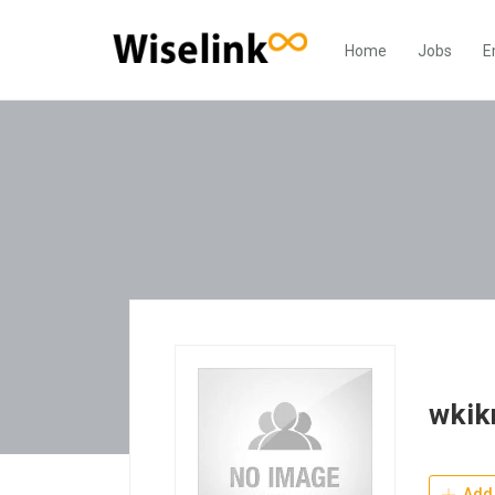
Home
Jobs
E
wkik
Add 