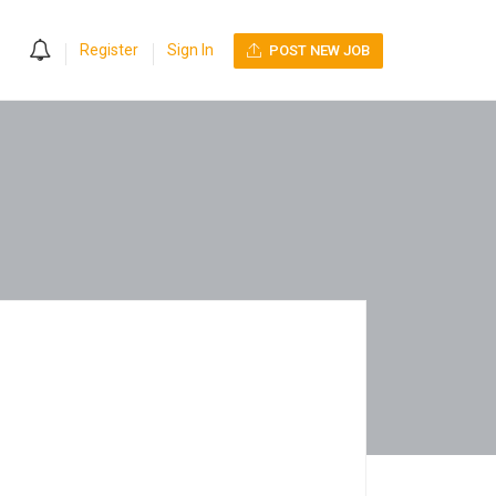
0
Register
Sign In
POST NEW JOB