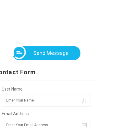
Send Message
ontact Form
User Name:
Email Address: