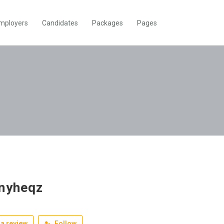
mployers
Candidates
Packages
Pages
nyheqz
a review
Follow