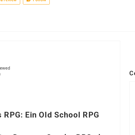
iewed
C
0
s RPG: Ein Old School RPG