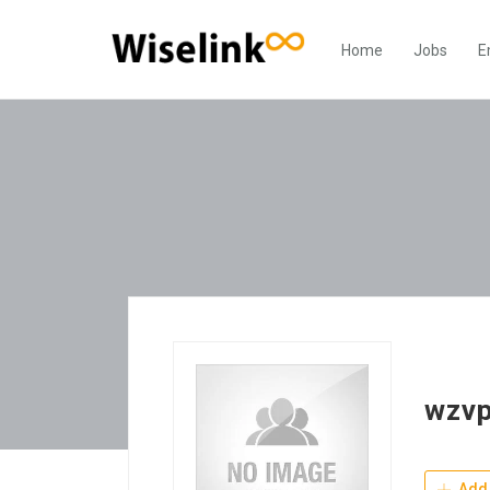
Home
Jobs
E
wzvp
Add 