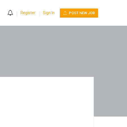
0
Register
Sign In
POST NEW JOB