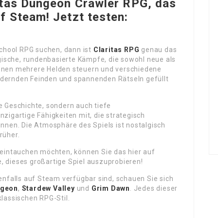
itas Dungeon Crawler RPG, das
f Steam! Jetzt testen:
chool RPG suchen, dann ist
Claritas RPG
genau das
tegische, rundenbasierte Kämpfe, die sowohl neue als
önnen mehrere Helden steuern und verschiedene
rdernden Feinden und spannenden Rätseln gefüllt
e Geschichte, sondern auch tiefe
nzigartige Fähigkeiten mit, die strategisch
nen. Die Atmosphäre des Spiels ist nostalgisch
rüher.
G eintauchen möchten, können Sie das hier auf
, dieses großartige Spiel auszuprobieren!
benfalls auf Steam verfügbar sind, schauen Sie sich
ngeon
,
Stardew Valley
und
Grim Dawn
. Jedes dieser
klassischen RPG-Stil.