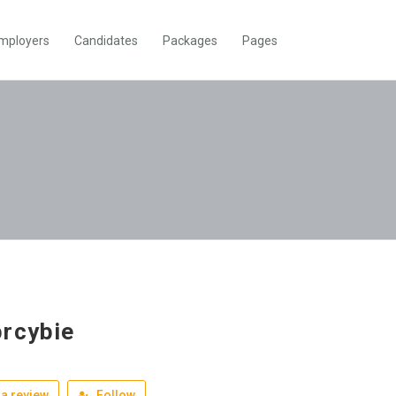
mployers
Candidates
Packages
Pages
rcybie
a review
Follow