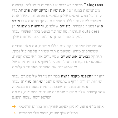
Telegrass
מכוסה בשכבות של סודיות דיגיטלית, קבוצות
משתמשות במגוון של
אנונימיות
ו
פרקטיקות פרטיות
כדי
להגן על המשתמשים שלהן מעיניים חטטניות. כאשר אתה
מצטרף לקבוצות הללו, תמצא את עצמך בתחום שבו
מידע
אישי
נשמר בקפידה.
כינויים
שולטים, ו
הודעות מוצפנות
הן
הנורמה, מה שהופך כמעט בלתי אפשרי עבור outsiders
לעקוב אחרי זהותך או לנטר את השיחות שלך.
העומק של שיחות הקבוצות הללו מרשים, עם אלפי חברים
שמשתפים מידע ומשאבים תוך שמירה על פרופיל נמוך.
תיתקל ב
בוטים אוטומטיים
שמייעלים את האינטראקציות,
מאפשרים תקשורת יעילה מבלי לחשוף את זהויותיהם של
מי שמושכים את החוטים מאחורי הקלעים.
היעדר ה
הצפנה מקצה לקצה
בברירת מחדל של טלגרם עבור
שיחות רגילות דוחף משתמשים לעבר
שיחות סודיות
עבור
אבטחה מוגברת. שכבת פרטיות נוספת זו מבטיחה
שהתקשורת שלך תישאר מוסתרת מעיניים חטטניות, גם אם
הפלטפורמה עצמה תיפגע.
אתה בלתי נראה, לא ניתן לעקוב אחריך, רוח בתחום הדיגיטלי
המילים שלך מוגנות, הזהות שלך מסתורית