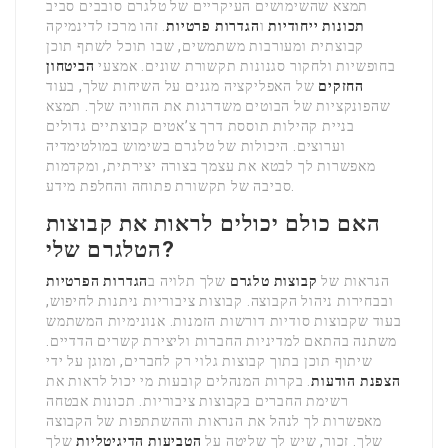
תמצא שהשימושים העיקריים של טלגרם סובבים סביב
תכונות ייחודיות
ו
הגדרות פרטיות
. זהו מרכז לדינמיקה
קבוצתית ומעורבות משתמשים, שבו תוכל לשתף תוכן
בחופשיות ולחקור סגנונות תקשורת שונים. אמצעי
הביטחון
החזקים
של האפליקציה מגנים על השיחות שלך, בעוד
שהפונקציות של הבוטים משדרגות את החוויה שלך. תמצא
בניית קהילות תוססת דרך צ’אטים קבוצתיים גדולים
וערוצים. היכולות של טלגרם בשימוש במולטימדיה
מאפשרות לך לבטא את עצמך בצורה יצירתית, ומקדמות
סביבה של תקשורת פתוחה והחלפת מידע.
האם כולם יכולים לראות את קבוצות
הטלגרם שלי?
הנראות של
קבוצות טלגרם
שלך תלויה ב
הגדרות הפרטיות
ובבחירות ניהול הקבוצה. קבוצות ציבוריות ניתנות לחיפוש,
בעוד שקבוצות סודיות דורשות הזמנות. אנונימיות המשתמש
משתנה בהתאם למדיניות החברות וליצירת קשרים הדדיים.
שיתוף תוכן בתוך קבוצות גלוי רק לחברים, ומוגן על ידי
הצפנת הודעות
. בקרות המנהלים קובעות מי יכול לראות את
רשימת החברים בקבוצות ציבוריות. תכונות אבטחה
מאפשרות לך לנהל את הנראות וההשתתפות של הקבוצה
שלך. זכור, שיש לך שליטה על
הטביעות הדיגיטליות
שלך