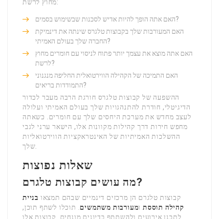
מחוץ לרשת:
האם אתה הופך להיות אדיש לסכנות שבשימוש בסמים?
האם המעורבות שלך בקבוצות טלגרס שינתה את דינמיקת
החברה שלך בעולם האמיתי?
האם אתה מוצא את עצמך יותר פתוח לניסוי עם חומרים מחוץ
לרשת?
האם התמיכה של הקהילה הווירטואלית החליפה מנגנוני
התמודדות בריאים?
ההשפעה של קבוצות טלגרס חורגת הרבה מעבר לכדור
הדיגיטלי, חודרת להתנהגויות שלך בעולם האמיתי ועלולה
לעצב מחדש את מערכת היחסים שלך עם חומרים. כשאתה
מחפש חירות דרך קהילות מקוונות אלו, הישאר ערני לגבי
ההשלכות האמיתיות של האינטראקציות הווירטואליות
שלך.
שאלות נפוצות
מה עושים קבוצות טלגרם?
קבוצות טלגרם הן מרכזים דינמיים שבהם תמצאו
בניית
קהילה תוססת
ו
מעורבות משתמשים
. תוכלו לשתף תוכן,
לתכנן אירועים ולהשתתף בדיונים מונחים. קבוצות אלו