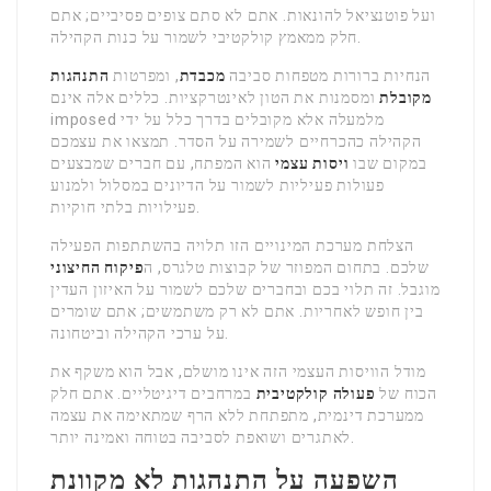
ועל פוטנציאל להונאות. אתם לא סתם צופים פסיביים; אתם
חלק ממאמץ קולקטיבי לשמור על כנות הקהילה.
הנחיות ברורות מטפחות סביבה
מכבדת
, ומפרטות
התנהגות
מקובלת
ומסמנות את הטון לאינטרקציות. כללים אלה אינם
imposed מלמעלה אלא מקובלים בדרך כלל על ידי
הקהילה כהכרחיים לשמירה על הסדר. תמצאו את עצמכם
במקום שבו
ויסות עצמי
הוא המפתח, עם חברים שמבצעים
פעולות פעיליות לשמור על הדיונים במסלול ולמנוע
פעילויות בלתי חוקיות.
הצלחת מערכת המינויים הזו תלויה בהשתתפות הפעילה
שלכם. בתחום המפוזר של קבוצות טלגרס, ה
פיקוח החיצוני
מוגבל. זה תלוי בכם ובחברים שלכם לשמור על האיזון העדין
בין חופש לאחריות. אתם לא רק משתמשים; אתם שומרים
על ערכי הקהילה וביטחונה.
מודל הוויסות העצמי הזה אינו מושלם, אבל הוא משקף את
הכוח של
פעולה קולקטיבית
במרחבים דיגיטליים. אתם חלק
ממערכת דינמית, מתפתחת ללא הרף שמתאימה את עצמה
לאתגרים ושואפת לסביבה בטוחה ואמינה יותר.
השפעה על התנהגות לא מקוונת