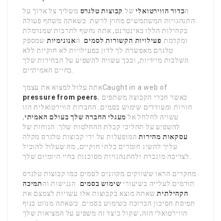
ה
כדור הווירטואלי
של
קבוצות טלגרס
משליך צל ארוך על
התנהגויות המשתמשים מחוץ לרשת. כשאתה משתף פעולה
בקהילות הללו באינטרנט, אתה נחשף לתרבות שמנרמלת
ומקדמת
פעילויות הקשורות לסמים
. ה
אנונימיות
שמספק
טלגרם מאפשרת לך לדון בפעילויות לא חוקיות ללא
השלכות מיידיות, ובכך עשויה להשפיע על הבחירות שלך
בחיים האמיתיים.
אתה עלול למצוא את עצמךCaught in a web of
, כאשר חברי הקבוצה משתפים
pressure from peers
חוויות ומעודדים שימוש בסמים. החברות הווירטואלית הזו
עשויה לחלחל אל
מעגלי החברה שלך בעולם האמיתי
,
להשפיע על תהליכי קבלת ההחלטות שלך. הנוחות של
עסקאות מהירות
המופעלות על ידי קבוצות טלגרס מקלה
עליך להשיג חומרים בלתי חוקיים, מה שעלול להוביל
לצריכה מוגברת ולהתנהגויות מסוכנות בחיי היומיום שלך.
מחקרים הראו ששווקים מקוונים לסמים כמו קבוצות טלגרס
תורמים לעלייה בשיעורי
שימוש בסמים
. הנגישות וה
תמיכה
הקהילתית
שאתה מוצא בקבוצות אלו עשויות לצמצם את
תפיסת הסיכון הכרוכה בשימוש בסמים. כשאתה מנווט בנוף
הווירטואלי הזה, שקול כיצד זה משפיע על המציאות שלך