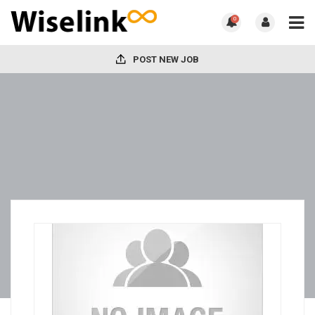
0
POST NEW JOB