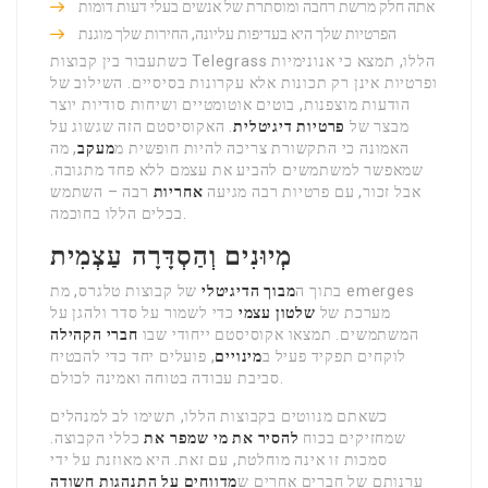
אתה חלק מרשת רחבה ומוסתרת של אנשים בעלי דעות דומות
הפרטיות שלך היא בעדיפות עליונה, החירות שלך מוגנת
כשתעבור בין קבוצות Telegrass הללו, תמצא כי אנונימיות
ופרטיות אינן רק תכונות אלא עקרונות בסיסיים. השילוב של
הודעות מוצפנות, בוטים אוטומטיים ושיחות סודיות יוצר
מבצר של
פרטיות דיגיטלית
. האקוסיסטם הזה שגשוג על
האמונה כי התקשורת צריכה להיות חופשית מ
מעקב
, מה
שמאפשר למשתמשים להביע את עצמם ללא פחד מתגובה.
אבל זכור, עם פרטיות רבה מגיעה
אחריות
רבה – השתמש
בכלים הללו בחוכמה.
מְיוּנִים וְהַסְדָּרָה עַצְמִית
בתוך ה
מבוך הדיגיטלי
של קבוצות טלגרס, מת emerges
מערכת של
שלטון עצמי
כדי לשמור על סדר ולהגן על
המשתמשים. תמצאו אקוסיסטם ייחודי שבו
חברי הקהילה
לוקחים תפקיד פעיל ב
מינויים
, פועלים יחד כדי להבטיח
סביבת עבודה בטוחה ואמינה לכולם.
כשאתם מנווטים בקבוצות הללו, תשימו לב למנהלים
שמחזיקים בכוח
להסיר את מי שמפר את
כללי הקבוצה.
סמכות זו אינה מוחלטת, עם זאת. היא מאוזנת על ידי
ערנותם של חברים אחרים ש
מדווחים על התנהגות חשודה