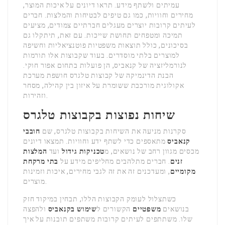
עמיתים ולשתף מידע. תראו דיונים על איכות המוצר,
מחירים וחוויות, כמו גם טיפים לבטיחות והמלצות. חברים
לעיתים קרובות יוצרים מעגלים חברתיים צמודים, מציעים
תמיכה ומטפחים תחושת שייכות. עם זאת, תיתקלו גם
בסיכונים, כולל תוצאות משפטיות פוטנציאליות וחשיפה
למוצרים בלתי מוסדרים. בעוד שקבוצות אלו תורמות
לנורמליזציה של קנאביס, הן פועלות בתחום אפור חוקי.
הבנת הדינמיקה של קבוצות טלגרס חושפת מערכת
אקולוגית מורכבת ששומרת על איזון בין קהילה, מסחר
וזהירות.
שיחות נפוצות בקבוצות טלגרס
סקרנות מניעה את השיחות בקבוצות טלגרס, שם
חובבי
קנאביס
מתאספים כדי לשתף ידע וחוויות. תמצאו דיונים
מכסים מגוון רחב של נושאים, מ
טכניקות גידול
ועד
המלצות
זנים
. חברים מתלהבים מחליפים מידע על
בתי מרקחת
מקומיים
, ומעדכנים זה את זה לגבי מחירים, איכות וזמינות
מוצרים.
כשתצלול לעומק הקבוצות הללו, תבחין במיקוד חזק
בנושאים
משפטיים
הקשורים ל
שימוש בקנאביס
ולהפצה
שלו. משתתפים לעיתים קרובות משתפים תובנות על איך