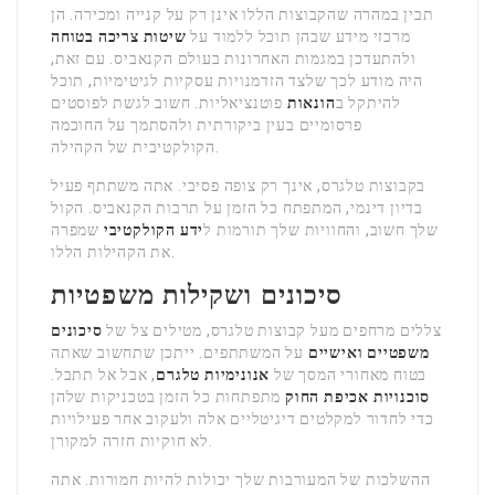
תבין במהרה שהקבוצות הללו אינן רק על קנייה ומכירה. הן
מרכזי מידע שבהן תוכל ללמוד על
שיטות צריכה בטוחה
ולהתעדכן במגמות האחרונות בעולם הקנאביס. עם זאת,
היה מודע לכך שלצד הזדמנויות עסקיות לגיטימיות, תוכל
להיתקל ב
הונאות
פוטנציאליות. חשוב לגשת לפוסטים
פרסומיים בעין ביקורתית ולהסתמך על החוכמה
הקולקטיבית של הקהילה.
בקבוצות טלגרס, אינך רק צופה פסיבי. אתה משתתף פעיל
בדיון דינמי, המתפתח כל הזמן על תרבות הקנאביס. הקול
שלך חשוב, והחוויות שלך תורמות ל
ידע הקולקטיבי
שמפרה
את הקהילות הללו.
סיכונים ושקילות משפטיות
צללים מרחפים מעל קבוצות טלגרס, מטילים צל של
סיכונים
משפטיים ואישיים
על המשתתפים. ייתכן שתחשוב שאתה
בטוח מאחורי המסך של
אנונימיות טלגרם
, אבל אל תתבל.
סוכנויות אכיפת החוק
מתפתחות כל הזמן בטכניקות שלהן
כדי לחדור למקלטים דיגיטליים אלה ולעקוב אחר פעילויות
לא חוקיות חזרה למקורן.
ההשלכות של המעורבות שלך יכולות להיות חמורות. אתה