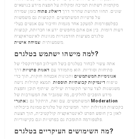
מקדמות רשתות תמיכה ומקלות על הפצת מידע בנושאים
שונים. תחוו תחושת שחרור דרך
דיאלוג פתוח
בזמן שמירה
על פרטיות המשתמשים. הקבוצות גם משמשות
כפלטפורמות למעקב אחר מגמות וחיבור עם אנשים בעלי
דעות דומות. בין אם אתם מחפשים ידע או חברותה, קבוצות
טלגרם מציעות הזדמנויות מגוונות לאינטראקציה
.
משמעותית ו
צמיחה אישית
למה מישהו ישתמש בטלגרם?
אתה עשוי לבחור בטלגרם בשל השילוב הפרדוקסלי של
פתיחות וסודיות. הוא מתמודד עם
דאגות פרטיות
דרך
אנונימיות המשתמשים
ותכונות אבטחה חזקות, תוך כדי
טיפוח
דינמיקות קבוצתיות תוססות
. תמצא קהילות נישה
משגשגות לצד ערוצי תקשורת יעילים. שיתוף תוכן והפצת
מידע הופכים לחלקים, מה שמגביר את המעורבות של
אתגרי Moderation
המשתמשים. עם זאת, תיתקל גם ב
בקבוצות הגדולות יותר. המשיכה של טלגרם טמונה ביכולתו
לאזן בין חופש הפרט לאינטראקציה קולקטיבית, תוך הצעת
פלטפורמה התומכת גם בפרטיות וגם בקישוריות.
מה השימושים העיקריים בטלגרם?