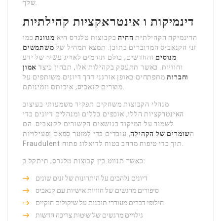
שלך.
דינמיקות ו אינטראקציות קהילתיות
הדינמיקה הקהילתית
החיה
בקבוצות טלגרס היא
מגוונת
כמו
זני הקנאביס המדוברים בתוכן. תמצא תמהיל של
משתמשים
מנוסים
והחדשים, כולם תורמים לאריג עשיר של ידע
וחוויות. כאשר תתעסק בקהילות אלו, תבחין כיצד
אמון
וחברות
מתפתחים באופן אורגני דרך דיונים משותפים על
מוצרים קנאביס, איכותם וזמינותם.
מנהלי הקבוצות משחקים תפקיד משמעותי בעיצוב
האינטרקציות הללו, אוכפים כללים ומנהלים דיונים כדי
לשמור על המיקוד בנושאים הקשורים לקנאביס. הם
ה
שומרים של הקהילה
, עובדים כדי למזער ספאם ופעילויות
Fraudulent תוך כדי טיפוח מרחב בטוח לדיאלוג פתוח.
כאשר תנווט בין קבוצות טלגרס, תיתקל ב:
דיונים נלהבים על היתרונות של זנים שונים
סיפורים מרגשים של חוויות אישיות עם קנאביס
חילופי דברים מעוררי תובנות על שיקולים חוקיים
גילויים מרגשים של שיטות צריכה חדשות