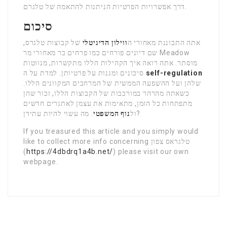
דרך אפשרויות הפרטיות הניתנות להתאמה של טלגרם.
סיכום
אתה התבוננת מאחורי ה
ווילון הדיגיטלי
של קבוצות טלגרס,
שם דיונים פורחים כמו פרחים בר מאחורי מר Meadow
מוסתר. אתה רואה איך הקהילות הללו מתקשרות, מנווטות
self-regulation
סיכונים ומגנות על פרטיותן. למדת על ה
שלהן ועל ההשפעה הממשית של המרחבים המקוונים הללו.
כשאתה מהרהר במורכבות של הקבוצות הללו, זכור שהן
מתפתחות כל הזמן, מתאימות את עצמן לאתגרים חדשים
. מה עשוי להיות עתידן?
ול
נוף המשפטי
If you treasured this article and you simply would
like to collect more info concerning טלגראס צפון
(
https://4dbdrq1a4b.net/
) please visit our own
webpage.