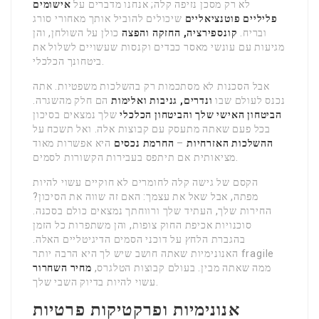
לא רק מסכן נזיפה קלה; אנחנו מדברים על
אישומים
פליליים פוטנציאליים
שיכולים להוביל אותך מאחורי סורג
ובריח.
קונספירציה, החזקה והפצה
כולן על השולחן, והן
מגיעות עם עונשי מאסר כבדים וקנסות שעשויים לשלול את
ביטחונך הכלכלי.
אבל הסכנות לא מסתכמות רק בהשלכות משפטיות. אתה
נכנס לעולם שבו
ונדרים, גניבות ואלימות
הם חלק מהשגרה.
הביטחון האישי שלך והביטחון הכלכלי
שלך נמצאים בסיכון
בכל פעם שאתה מתעסק עם קבוצות אלה. ואל תשכח על
ההשלכות האזרחיות
–
החרמת נכסים
היא אפשרות מאוד
מציאותית אם תיתפס בעבירות הקשורות לסמים.
הקסם של גישה קלה לחומרים לא חוקיים עשוי להיות
מפתה, אבל שאל את עצמך: האם זה שווה את הסיכון?
החירות שלך, העתיד שלך ורווחתך נמצאים כולם בסכנה.
סוכנויות אכיפת החוק צופות, והן משתפרות כל הזמן
בהגברת הלחץ על דוכני הסמים הדיגיטליים האלה.
האנונימיות שאתה חושב שיש לך היא הרבה יותר fragile
ממה שאתה מבין. בעולם קבוצות הטלגרס,
מחיר השחרור
עשוי להיות בדיוק השבי שלך.
אנונימיות ופרקטיקות פרטיות