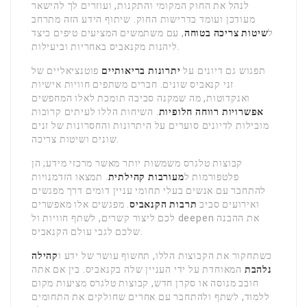
לנהל את החוק המקומי והתקנות, ועוזרים לך להישאר
מעודכן ועומד בדרישות החוק. שיתוף הידע הזה מתרחב
ל
שיטות צריכה בטוחה
, עם משתמשים המציעים טיפים כיצד
ליהנות מקנאביס באחריות וביעילות.
תפגוש גם דיונים על
יתרונות בריאותיים
פוטנציאליים של
זני קנאביס שונים. חברים משתפים חוויות אישיות
ואנקדוטות, מה שמקנה סביבה תומכת לאלו המחפשים
אפשרויות רווחה חלופיות
. השיחות הללו לעיתים קרובות
מובילות לדיונים סוערים על היתרונות והחסרונות של זנים
שונים ושיטות צריכה.
קבוצות טלגרס משמשות יותר מאשר מרכזי מידע; הן
פלטפורמות ל
מעורבות קהילתית
. תמצאו הזדמנויות
להתחבר עם אנשים בעלי תחומי עניין דומים דרך מפגשים
ואירועים סביב
תרבות הקנאביס
. מפגשים אלו מאפשרים
לכם ליצור קשרים, לשתף חוויות ול deepen את ההבנה
שלכם לגבי עולם הקנאביס.
כשתחקור את הקבוצות הללו, תחשוף עושר של ידע ו
קהילה
נלהבת
המאוחדת על ידי העניין שלה בקנאביס. בין אם אתה
חובב מנוסה או סקרן חדש, קבוצות טלגרס מציעות מקום
ללמוד, לשתף ולהתחבר עם אחרים שחולקים את התחומים