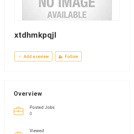
xtdhmkpqjl
Add a review
Follow
Overview
Posted Jobs
0
Viewed