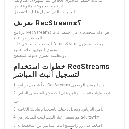
يمكنك حفظ المحتوى الخاص بك بسهولة. يقدم هذا
البرنامج مجموعة متنوعة من
الميزات التي تسهل عليك التسجيل.
تعريف RecStreams؟
برنامج RecStreams هو أداة متخصصة في حفظ البث
المباشر من عدة
المنصات، بما في ذلك Adult Swim. يمكنه تسجيل
محتوى الفيديو بدقة عالية
وتنظيمه بطرق سهلة للتصفح.
خطوات استخدام RecStreams
لتسجيل البث المباشر
ابدأ بتحميل برنامج RecStreams من المصدر الرسمي.
تبع خطوات تثبيت البرنامج على الكمبيوتر الشخصي الخاص
بك.
افتح البرنامج وسجل دخولك باستخدام بياناتك الخاصة.
قم بتفعيل خيار التقط للبث المباشر من adultswim.
اضغط على زر واستمتع البث المباشر من المخطط له.