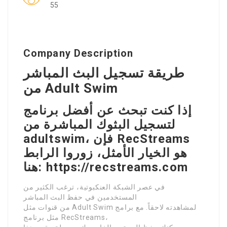
55
Company Description
طريقة تسجيل البث المباشر
من Adult Swim
إذا كنت تبحث عن أفضل برنامج
لتسجيل البثوك المباشرة من
adultswim، فإن RecStreams
هو الخيار الأمثل، زوروا الرابط
هنا: https://recstreams.com
في عصر الشبكة العنكبوتية، ترغب الكثير من
المستخدمين في حفظ البث المباشر
من قنوات مثل Adult Swim لمشاهدته لاحقاً. مع برامج
مثل برنامج RecStreams،