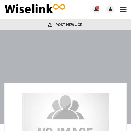
0
POST NEW JOB