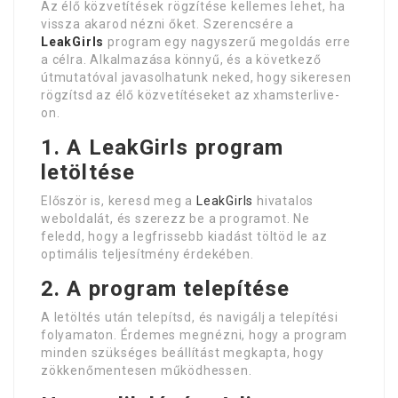
Az élő közvetítések rögzítése kellemes lehet, ha
vissza akarod nézni őket. Szerencsére a
LeakGirls
program egy nagyszerű megoldás erre
a célra. Alkalmazása könnyű, és a következő
útmutatóval javasolhatunk neked, hogy sikeresen
rögzítsd az élő közvetítéseket az xhamsterlive-
on.
1. A LeakGirls program
letöltése
Először is, keresd meg a
LeakGirls
hivatalos
weboldalát, és szerezz be a programot. Ne
feledd, hogy a legfrissebb kiadást töltöd le az
optimális teljesítmény érdekében.
2. A program telepítése
A letöltés után telepítsd, és navigálj a telepítési
folyamaton. Érdemes megnézni, hogy a program
minden szükséges beállítást megkapta, hogy
zökkenőmentesen működhessen.