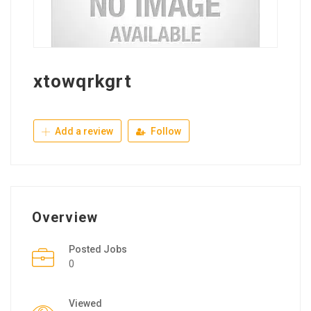
xtowqrkgrt
Add a review
Follow
Overview
Posted Jobs
0
Viewed