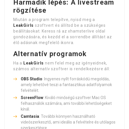
Harmadik lépés: A livestream
rögzítése
Miután a program telepítve, nyisd meg a
LeakGirls
szoftvert és állítsd be a szükséges
beállításokat. Keress rá az xhamsterlive oldal
gondozására, és kezdd el a sorrendbe állítást az
élő adásnak megfelelő ikonra.
Alternatív programok
Ha a
LeakGirls
nem felel meg az igényeidnek,
számos alternatív szoftver is rendelkezésre áll:
OBS Studio
: Ingyenes nyílt forráskódú megoldás,
amely lehetővé teszi a fantasztikus adatfolyamok
felvételét.
ScreenFlow
: Kiváló minőségű szoftver Mac OS
felhasználók számára, ami további lehetőségeket
kínál.
Camtasia
: További könnyen használható
videószerkesztő, ami ideális a felvételre és utólagos
szerkesztésre.