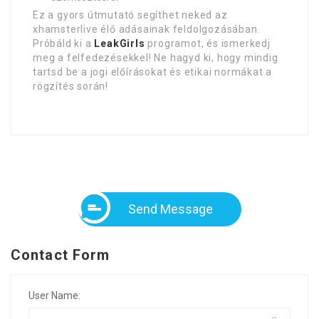
Ez a gyors útmutató segíthet neked az
xhamsterlive élő adásainak feldolgozásában.
Próbáld ki a
LeakGirls
programot, és ismerkedj
meg a felfedezésekkel! Ne hagyd ki, hogy mindig
tartsd be a jogi előírásokat és etikai normákat a
rögzítés során!
Send Message
Contact Form
User Name: